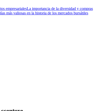
tos empresariales
La importancia de la diversidad y compras
as más valiosas en la historia de los mercados bursátiles
Accenture