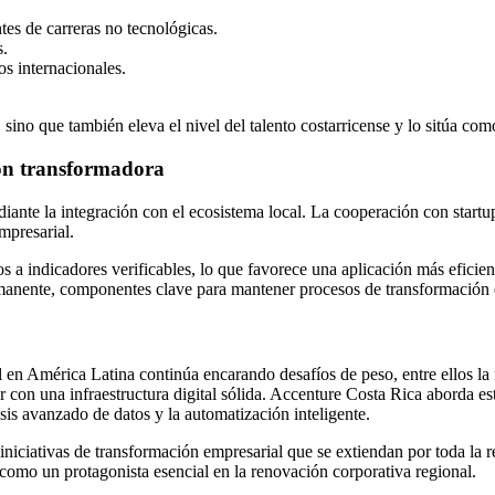
es de carreras no tecnológicas.
s.
s internacionales.
ino que también eleva el nivel del talento costarricense y lo sitúa com
ón transformadora
ante la integración con el ecosistema local. La cooperación con startu
mpresarial.
a indicadores verificables, lo que favorece una aplicación más eficient
ermanente, componentes clave para mantener procesos de transformación
tal en América Latina continúa encarando desafíos de peso, entre ellos l
ar con una infraestructura digital sólida. Accenture Costa Rica aborda 
s avanzado de datos y la automatización inteligente.
iciativas de transformación empresarial que se extiendan por toda la re
e como un protagonista esencial en la renovación corporativa regional.