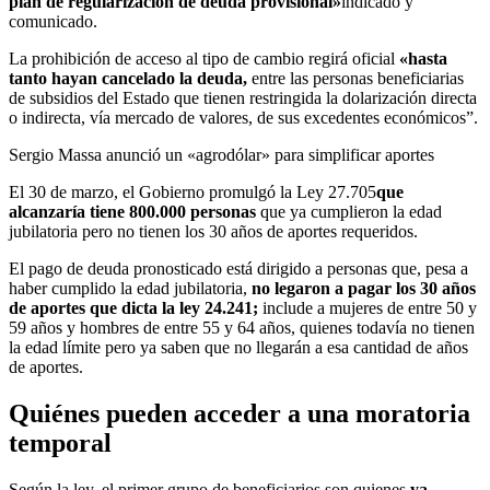
plan de regularización de deuda provisional»
indicado y
comunicado.
La prohibición de acceso al tipo de cambio regirá oficial
«hasta
tanto hayan cancelado la deuda,
entre las personas beneficiarias
de subsidios del Estado que tienen restringida la dolarización directa
o indirecta, vía mercado de valores, de sus excedentes económicos”.
Sergio Massa anunció un «agrodólar» para simplificar aportes
El 30 de marzo, el Gobierno promulgó la Ley 27.705
que
alcanzaría tiene 800.000 personas
que ya cumplieron la edad
jubilatoria pero no tienen los 30 años de aportes requeridos.
El pago de deuda pronosticado está dirigido a personas que, pesa a
haber cumplido la edad jubilatoria,
no legaron a pagar los 30 años
de aportes que dicta la ley 24.241;
include a mujeres de entre 50 y
59 años y hombres de entre 55 y 64 años, quienes todavía no tienen
la edad límite pero ya saben que no llegarán a esa cantidad de años
de aportes.
Quiénes pueden acceder a una moratoria
temporal
Según la ley, el primer grupo de beneficiarios son quienes
ya