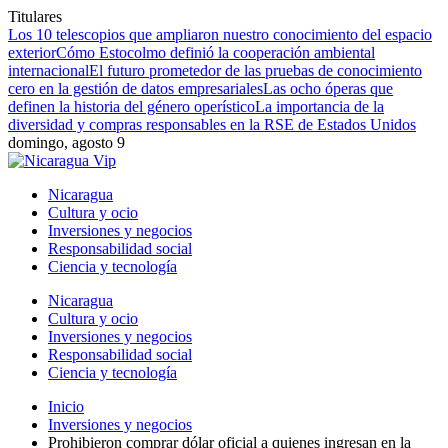
Titulares
Los 10 telescopios que ampliaron nuestro conocimiento del espacio
exterior
Cómo Estocolmo definió la cooperación ambiental
internacional
El futuro prometedor de las pruebas de conocimiento
cero en la gestión de datos empresariales
Las ocho óperas que
definen la historia del género operístico
La importancia de la
diversidad y compras responsables en la RSE de Estados Unidos
domingo, agosto 9
Nicaragua
Cultura y ocio
Inversiones y negocios
Responsabilidad social
Ciencia y tecnología
Nicaragua
Cultura y ocio
Inversiones y negocios
Responsabilidad social
Ciencia y tecnología
Inicio
Inversiones y negocios
Prohibieron comprar dólar oficial a quienes ingresan en la