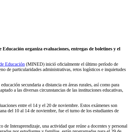
de Educación organiza evaluaciones, entregas de boletines y el
 de Educación
(MINED) inició oficialmente el último período de
 de particularidades administrativas, retos logísticos e inquietudes
 educación secundaria a distancia en áreas rurales, así como para
tado a las diversas circunstancias de las instituciones educativas,
aluaciones entre el 14 y el 20 de noviembre. Estos exámenes son
na del 10 al 14 de noviembre, fue el turno de los estudiantes de
co de Interaprendizaje, una actividad que reúne a docentes y personal
eradas por estudiantes y familias, están programadas para el 29 de