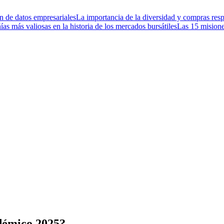
n de datos empresariales
La importancia de la diversidad y compras re
as más valiosas en la historia de los mercados bursátiles
Las 15 misiones
démico 2025?