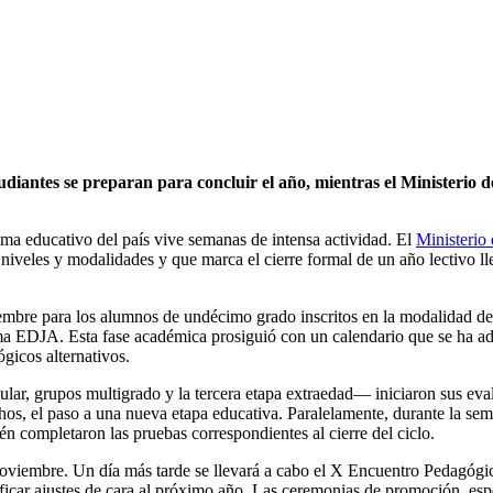
studiantes se preparan para concluir el año, mientras el Ministerio 
tema educativo del país vive semanas de intensa actividad. El
Ministerio
veles y modalidades y que marca el cierre formal de un año lectivo lleno
viembre para los alumnos de undécimo grado inscritos en la modalidad de
ma EDJA. Esta fase académica prosiguió con un calendario que se ha adap
gicos alternativos.
ular, grupos multigrado y la tercera etapa extraedad— iniciaron sus ev
hos, el paso a una nueva etapa educativa. Paralelamente, durante la sema
 completaron las pruebas correspondientes al cierre del ciclo.
 noviembre. Un día más tarde se llevará a cabo el X Encuentro Pedagógi
ificar ajustes de cara al próximo año. Las ceremonias de promoción, esp