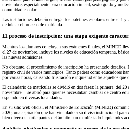
noviembre, especialmente para educación inicial, sexto grado y undécim
comunidad escolar.
Las instituciones deberán entregar los boletines escolares entre el 1 y
de iniciar el proceso de matrícula.
El proceso de inscripción: una etapa exigente caracter
Mientras los alumnos concluyen sus exámenes finales, el MINED lleva
el 27 de noviembre, incluye los niveles de educación temprana, básic
las nuevas admisiones.
No obstante, el procedimiento de inscripción ha presentado desafíos. 
registro civil de varios municipios. Tanto padres como educadores ha
por varias horas, causando frustración e inquietud entre aquellos que 
El calendario de matrículas se dividió en dos fases: la primera, del 2
noviembre— se abrió para quienes necesitaban cambiar de centro educat
esperado en diversas localidades.
En su sitio web oficial, el Ministerio de Educación (MINED) comunic
2026, una aspiración que han vinculado a su divisa institucional para e
bien diversos participantes del ámbito han manifestado inquietudes ac
Análisis, obstáculos y perspectivas acerca de la excele