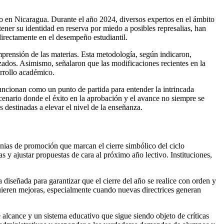
vo en Nicaragua. Durante el año 2024, diversos expertos en el ámbito
ener su identidad en reserva por miedo a posibles represalias, han
directamente en el desempeño estudiantil.
mprensión de las materias. Esta metodología, según indicaron,
zados. Asimismo, señalaron que las modificaciones recientes en la
arrollo académico.
funcionan como un punto de partida para entender la intrincada
scenario donde el éxito en la aprobación y el avance no siempre se
 destinadas a elevar el nivel de la enseñanza.
onias de promoción que marcan el cierre simbólico del ciclo
s y ajustar propuestas de cara al próximo año lectivo. Instituciones,
a diseñada para garantizar que el cierre del año se realice con orden y
quieren mejoras, especialmente cuando nuevas directrices generan
e alcance y un sistema educativo que sigue siendo objeto de críticas