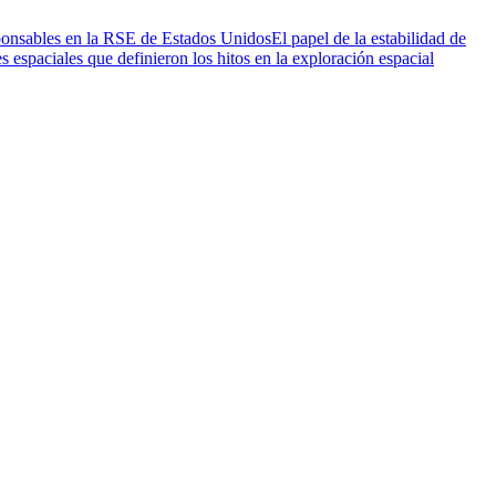
sponsables en la RSE de Estados Unidos
El papel de la estabilidad de
 espaciales que definieron los hitos en la exploración espacial