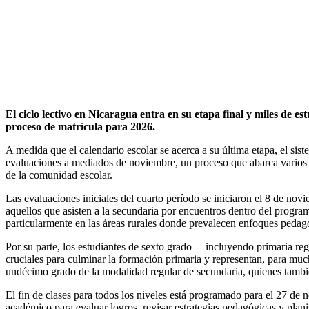
El ciclo lectivo en Nicaragua entra en su etapa final y miles de e
proceso de matrícula para 2026.
A medida que el calendario escolar se acerca a su última etapa, el sis
evaluaciones a mediados de noviembre, un proceso que abarca varios ni
de la comunidad escolar.
Las evaluaciones iniciales del cuarto período se iniciaron el 8 de no
aquellos que asisten a la secundaria por encuentros dentro del progra
particularmente en las áreas rurales donde prevalecen enfoques pedagó
Por su parte, los estudiantes de sexto grado —incluyendo primaria reg
cruciales para culminar la formación primaria y representan, para muc
undécimo grado de la modalidad regular de secundaria, quienes también
El fin de clases para todos los niveles está programado para el 27 de
académico para evaluar logros, revisar estrategias pedagógicas y plan