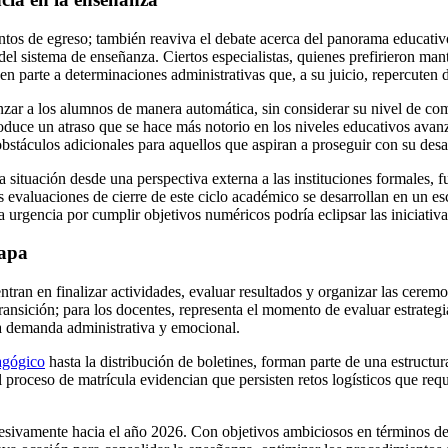
entos de egreso; también reaviva el debate acerca del panorama educati
l sistema de enseñanza. Ciertos especialistas, quienes prefirieron mant
en parte a determinaciones administrativas que, a su juicio, repercuten 
anzar a los alumnos de manera automática, sin considerar su nivel de co
oduce un atraso que se hace más notorio en los niveles educativos avan
 obstáculos adicionales para aquellos que aspiran a proseguir con su des
 situación desde una perspectiva externa a las instituciones formales, 
s evaluaciones de cierre de este ciclo académico se desarrollan en un e
urgencia por cumplir objetivos numéricos podría eclipsar las iniciativas
tapa
tran en finalizar actividades, evaluar resultados y organizar las cerem
ransición; para los docentes, representa el momento de evaluar estrategia
ta demanda administrativa y emocional.
agógico
hasta la distribución de boletines, forman parte de una estructur
el proceso de matrícula evidencian que persisten retos logísticos que re
rogresivamente hacia el año 2026. Con objetivos ambiciosos en términos d