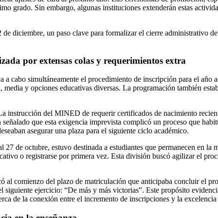
o grado. Sin embargo, algunas instituciones extenderán estas actividade
 2 de diciembre, un paso clave para formalizar el cierre administrativo de
izada por extensas colas y requerimientos extra
 a cabo simultáneamente el procedimiento de inscripción para el año a
a, media y opciones educativas diversas. La programación también esta
La instrucción del MINED de requerir certificados de nacimiento recient
n señalado que esta exigencia imprevista complicó un proceso que habit
deseaban asegurar una plaza para el siguiente ciclo académico.
0 al 27 de octubre, estuvo destinada a estudiantes que permanecen en la
ivo o registrarse por primera vez. Esta división buscó agilizar el pro
ó al comienzo del plazo de matriculación que anticipaba concluir el 
l siguiente ejercicio: “De más y más victorias”. Este propósito evidenci
erca de la conexión entre el incremento de inscripciones y la excelenci
ncia en la enseñanza