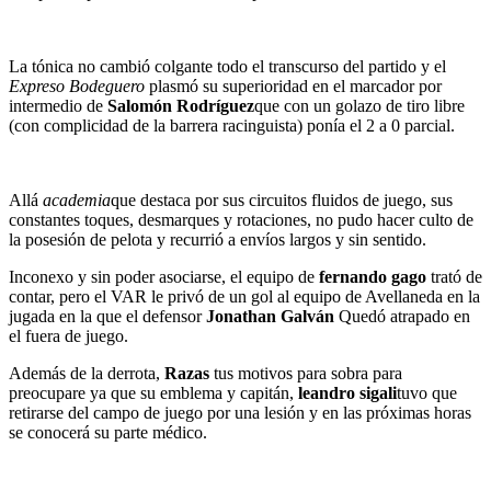
La tónica no cambió colgante todo el transcurso del partido y el
Expreso Bodeguero
plasmó su superioridad en el marcador por
intermedio de
Salomón Rodríguez
que con un golazo de tiro libre
(con complicidad de la barrera racinguista) ponía el 2 a 0 parcial.
Allá
academia
que destaca por sus circuitos fluidos de juego, sus
constantes toques, desmarques y rotaciones, no pudo hacer culto de
la posesión de pelota y recurrió a envíos largos y sin sentido.
Inconexo y sin poder asociarse, el equipo de
fernando gago
trató de
contar, pero el VAR le privó de un gol al equipo de Avellaneda en la
jugada en la que el defensor
Jonathan Galván
Quedó atrapado en
el fuera de juego.
Además de la derrota,
Razas
tus motivos para sobra para
preocupare ya que su emblema y capitán,
leandro sigali
tuvo que
retirarse del campo de juego por una lesión y en las próximas horas
se conocerá su parte médico.