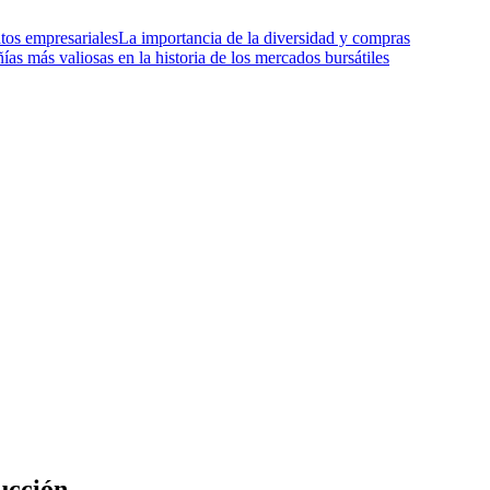
tos empresariales
La importancia de la diversidad y compras
as más valiosas en la historia de los mercados bursátiles
ucción