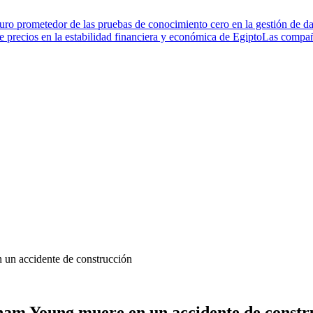
turo prometedor de las pruebas de conocimiento cero en la gestión de da
de precios en la estabilidad financiera y económica de Egipto
Las compañí
 un accidente de construcción
gham Young muere en un accidente de constr