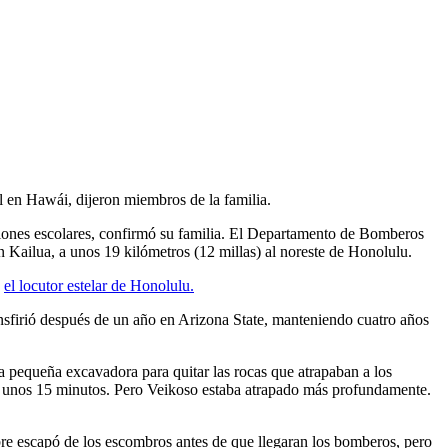
l en Hawái, dijeron miembros de la familia.
iones escolares, confirmó su familia. El Departamento de Bomberos
n Kailua, a unos 19 kilómetros (12 millas) al noreste de Honolulu.
a
el locutor estelar de Honolulu.
nsfirió después de un año en Arizona State, manteniendo cuatro años
a pequeña excavadora para quitar las rocas que atrapaban a los
 en unos 15 minutos. Pero Veikoso estaba atrapado más profundamente.
mbre escapó de los escombros antes de que llegaran los bomberos, pero