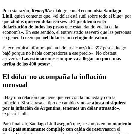
Por esta razón,
ReperfilAr
diálogo con el economista
Santiago
Llull,
quien comentó que, «el dólar está sutil sobre todo el blue» por
que
«todos quieren dolarisarse».
«
El problema es la
dolarización de todos los pesos
que están dando vuelta en la
economía». En este sentido, el entrevistado aseveró que las personas
en general creen que
«el dólar es un refugio de valor».
El economica informó que, «el dólar alcanzó los 397 pesos, luego
bajó porque no había compradores a ese precio». No obstant,
aseveró: «
Las estimaciones son que va a llegar un poco más
arriba de los 400 pesos».
El dólar no acompaña la inflación
mensual
«Hay una relación que tiene que ver con la moneda y con la
inflación. Si se atrasa el tipo de cambio y
no se ajusta ni siquiera
por la inflación de Argentina, tenemos un dólar atrasado»,
explicó Llull.
Para finalizar, Santiago Llull aseguró que, «estamos en un
momento
en el país sumamente complejo con caída de reservas
con el