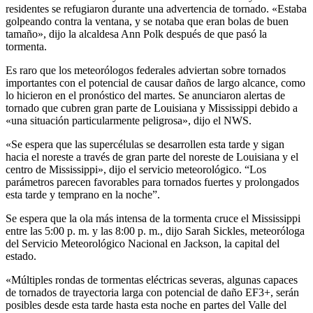
residentes se refugiaron durante una advertencia de tornado. «Estaba
golpeando contra la ventana, y se notaba que eran bolas de buen
tamaño», dijo la alcaldesa Ann Polk después de que pasó la
tormenta.
Es raro que los meteorólogos federales adviertan sobre tornados
importantes con el potencial de causar daños de largo alcance, como
lo hicieron en el pronóstico del martes. Se anunciaron alertas de
tornado que cubren gran parte de Louisiana y Mississippi debido a
«una situación particularmente peligrosa», dijo el NWS.
«Se espera que las supercélulas se desarrollen esta tarde y sigan
hacia el noreste a través de gran parte del noreste de Louisiana y el
centro de Mississippi», dijo el servicio meteorológico. “Los
parámetros parecen favorables para tornados fuertes y prolongados
esta tarde y temprano en la noche”.
Se espera que la ola más intensa de la tormenta cruce el Mississippi
entre las 5:00 p. m. y las 8:00 p. m., dijo Sarah Sickles, meteoróloga
del Servicio Meteorológico Nacional en Jackson, la capital del
estado.
«Múltiples rondas de tormentas eléctricas severas, algunas capaces
de tornados de trayectoria larga con potencial de daño EF3+, serán
posibles desde esta tarde hasta esta noche en partes del Valle del