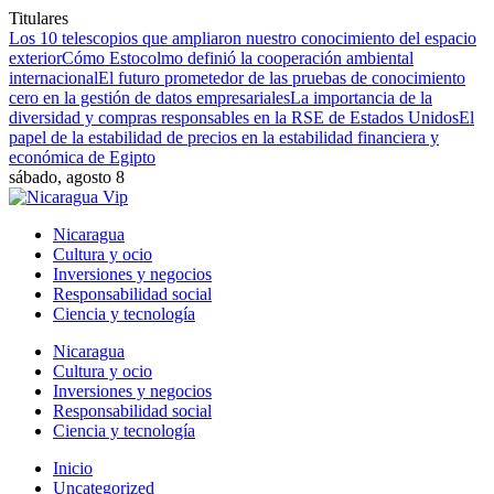
Titulares
Los 10 telescopios que ampliaron nuestro conocimiento del espacio
exterior
Cómo Estocolmo definió la cooperación ambiental
internacional
El futuro prometedor de las pruebas de conocimiento
cero en la gestión de datos empresariales
La importancia de la
diversidad y compras responsables en la RSE de Estados Unidos
El
papel de la estabilidad de precios en la estabilidad financiera y
económica de Egipto
sábado, agosto 8
Nicaragua
Cultura y ocio
Inversiones y negocios
Responsabilidad social
Ciencia y tecnología
Nicaragua
Cultura y ocio
Inversiones y negocios
Responsabilidad social
Ciencia y tecnología
Inicio
Uncategorized