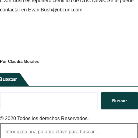
Evan Bush es reportero científico de NBC News. Se le puede
contactar en Evan.Bush@nbcuni.com.
Por Claudia Morales
Buscar
Buscar
© 2020 Todos los derechos Reservados.