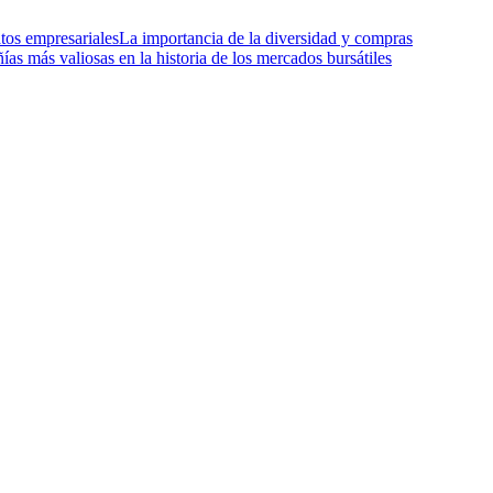
tos empresariales
La importancia de la diversidad y compras
as más valiosas en la historia de los mercados bursátiles