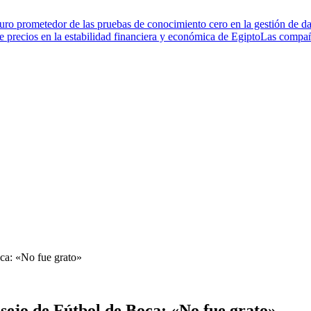
turo prometedor de las pruebas de conocimiento cero en la gestión de da
de precios en la estabilidad financiera y económica de Egipto
Las compañí
oca: «No fue grato»
sejo de Fútbol de Boca: «No fue grato»