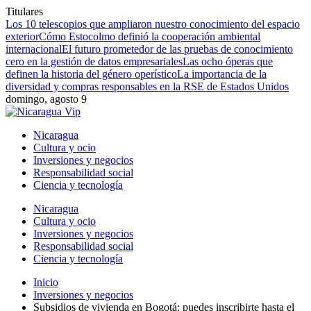
Titulares
Los 10 telescopios que ampliaron nuestro conocimiento del espacio
exterior
Cómo Estocolmo definió la cooperación ambiental
internacional
El futuro prometedor de las pruebas de conocimiento
cero en la gestión de datos empresariales
Las ocho óperas que
definen la historia del género operístico
La importancia de la
diversidad y compras responsables en la RSE de Estados Unidos
domingo, agosto 9
Nicaragua
Cultura y ocio
Inversiones y negocios
Responsabilidad social
Ciencia y tecnología
Nicaragua
Cultura y ocio
Inversiones y negocios
Responsabilidad social
Ciencia y tecnología
Inicio
Inversiones y negocios
Subsidios de vivienda en Bogotá: puedes inscribirte hasta el