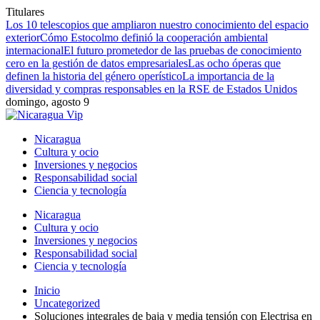
Titulares
Los 10 telescopios que ampliaron nuestro conocimiento del espacio
exterior
Cómo Estocolmo definió la cooperación ambiental
internacional
El futuro prometedor de las pruebas de conocimiento
cero en la gestión de datos empresariales
Las ocho óperas que
definen la historia del género operístico
La importancia de la
diversidad y compras responsables en la RSE de Estados Unidos
domingo, agosto 9
Nicaragua
Cultura y ocio
Inversiones y negocios
Responsabilidad social
Ciencia y tecnología
Nicaragua
Cultura y ocio
Inversiones y negocios
Responsabilidad social
Ciencia y tecnología
Inicio
Uncategorized
Soluciones integrales de baja y media tensión con Electrisa en