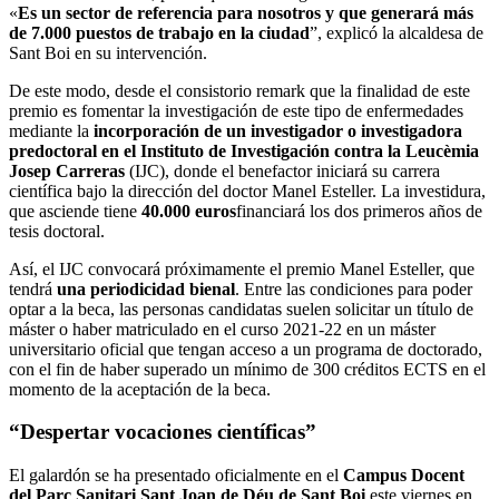
«
Es un sector de referencia para nosotros y que generará más
de 7.000 puestos de trabajo en la ciudad
”, explicó la alcaldesa de
Sant Boi en su intervención.
De este modo, desde el consistorio remark que la finalidad de este
premio es fomentar la investigación de este tipo de enfermedades
mediante la
incorporación de un investigador o investigadora
predoctoral en el Instituto de Investigación contra la Leucèmia
Josep Carreras
(IJC), donde el benefactor iniciará su carrera
científica bajo la dirección del doctor Manel Esteller. La investidura,
que asciende tiene
40.000 euros
financiará los dos primeros años de
tesis doctoral.
Así, el IJC convocará próximamente el premio Manel Esteller, que
tendrá
una periodicidad bienal
. Entre las condiciones para poder
optar a la beca, las personas candidatas suelen solicitar un título de
máster o haber matriculado en el curso 2021-22 en un máster
universitario oficial que tengan acceso a un programa de doctorado,
con el fin de haber superado un mínimo de 300 créditos ECTS en el
momento de la aceptación de la beca.
“Despertar vocaciones científicas”
El galardón se ha presentado oficialmente en el
Campus Docent
del Parc Sanitari Sant Joan de Déu de Sant Boi
este viernes en