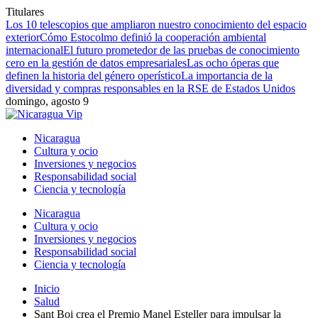
Titulares
Los 10 telescopios que ampliaron nuestro conocimiento del espacio
exterior
Cómo Estocolmo definió la cooperación ambiental
internacional
El futuro prometedor de las pruebas de conocimiento
cero en la gestión de datos empresariales
Las ocho óperas que
definen la historia del género operístico
La importancia de la
diversidad y compras responsables en la RSE de Estados Unidos
domingo, agosto 9
Nicaragua
Cultura y ocio
Inversiones y negocios
Responsabilidad social
Ciencia y tecnología
Nicaragua
Cultura y ocio
Inversiones y negocios
Responsabilidad social
Ciencia y tecnología
Inicio
Salud
Sant Boi crea el Premio Manel Esteller para impulsar la