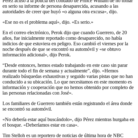
Pérez acusó a la policía del condado de Prince William de no tomar
en serio su informe de persona desaparecida, acusando a las
autoridades de creer que huyó «o alguna otra excusa», dijo.
«Ese no es el problema aquí», dijo. «Es serio.»
En el correo electrónico, Perok dijo que cuando Guerrero, de 20
años, fue inicialmente reportado como desaparecido, no había
indicios de que estuviera en peligro. Eso cambió el viernes por la
noche después de que se encontró su automóvil y «se obtuvo
información adicional», dijo Perok.
“Desde entonces, hemos estado trabajando en este caso sin parar
durante todo el fin de semana y actualmente”, dijo. «Hemos
realizado búsquedas exhaustivas y seguido varias pistas que no han
conducido a su ubicación. Lo que necesitamos en este momento es
información y cooperación que no hemos obtenido por completo de
las personas relacionadas con José».
Los familiares de Guerrero también están registrando el área donde
se encontró su automóvil.
«No debería estar aquí buscándolo», dijo Pérez mientras hurgaba en
el bosque. «Deberíamos estar en casa».
Tim Stelloh es un reportero de noticias de última hora de NBC