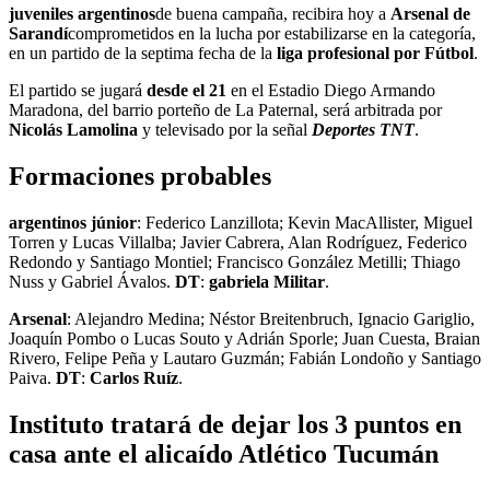
juveniles argentinos
de buena campaña, recibira hoy a
Arsenal de
Sarandí
comprometidos en la lucha por estabilizarse en la categoría,
en un partido de la septima fecha de la
liga profesional
por Fútbol
.
El partido se jugará
desde el 21
en el Estadio Diego Armando
Maradona, del barrio porteño de La Paternal, será arbitrada por
Nicolás Lamolina
y televisado por la señal
Deportes TNT
.
Formaciones probables
argentinos
júnior
: Federico Lanzillota; Kevin MacAllister, Miguel
Torren y Lucas Villalba; Javier Cabrera, Alan Rodríguez, Federico
Redondo y Santiago Montiel; Francisco González Metilli; Thiago
Nuss y Gabriel Ávalos.
DT
:
gabriela
Militar
.
Arsenal
: Alejandro Medina; Néstor Breitenbruch, Ignacio Gariglio,
Joaquín Pombo o Lucas Souto y Adrián Sporle; Juan Cuesta, Braian
Rivero, Felipe Peña y Lautaro Guzmán; Fabián Londoño y Santiago
Paiva.
DT
:
Carlos
Ruíz
.
Instituto tratará de dejar los 3 puntos en
casa ante el alicaído Atlético Tucumán