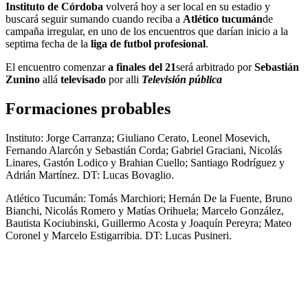
Instituto de Córdoba
volverá hoy a ser local en su estadio y
buscará seguir sumando cuando reciba a
Atlético
tucumán
de
campaña irregular, en uno de los encuentros que darían inicio a la
septima fecha de la
liga de futbol profesional
.
El encuentro comenzar
a finales del 21
será arbitrado por
Sebastián
Zunino
allá
televisado
por alli
Televisión pública
Formaciones probables
Instituto: Jorge Carranza; Giuliano Cerato, Leonel Mosevich,
Fernando Alarcón y Sebastián Corda; Gabriel Graciani, Nicolás
Linares, Gastón Lodico y Brahian Cuello; Santiago Rodríguez y
Adrián Martínez. DT: Lucas Bovaglio.
Atlético Tucumán: Tomás Marchiori; Hernán De la Fuente, Bruno
Bianchi, Nicolás Romero y Matías Orihuela; Marcelo González,
Bautista Kociubinski, Guillermo Acosta y Joaquín Pereyra; Mateo
Coronel y Marcelo Estigarribia. DT: Lucas Pusineri.