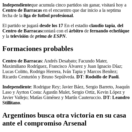
Independiente
que acumula cinco partidos sin ganar, visitará hoy a
Centro de Barracas
en el encuentro que dar inicio a la septima
fecha de la
liga de futbol profesional
.
El partido se jugará
desde los 17
En el estadio
claudio tapia
,
del
Centro de Barracas
contará con el
árbitro
de
fernando echeñique
y la
televisión
de
prima de ESPN
.
Formaciones probables
Centro de Barracas
: Andrés Desabato; Facundo Mater,
Maximiliano Rodríguez, Francisco Álvarez y Juan Ignacio Díaz;
Lucas Colitto, Rodrigo Herrera, Iván Tapia y Marcos Benítez;
Ricardo Centurión y Bruno Sepúlveda.
DT
:
Rodolfo
de Paoli
.
Independiente
: Rodrigue Rey; Javier Báez, Sergio Barreto, Joaquín
Laso y Ayrton Costa: Agustín Mulet, Sergio Ortiz, Kevin López y
Javier Vallejo; Matías Giménez y Martín Cauteruccio.
DT
:
Leandro
Stillitano
.
Argentinos busca otra victoria en su casa
ante el compromiso Arsenal