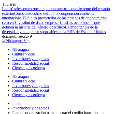
Titulares
Los 10 telescopios que ampliaron nuestro conocimiento del espacio
exterior
Cómo Estocolmo definió la cooperación ambiental
internacional
El futuro prometedor de las pruebas de conocimiento
cero en la gestión de datos empresariales
Las ocho óperas que
definen la historia del género operístico
La importancia de la
diversidad y compras responsables en la RSE de Estados Unidos
domingo, agosto 9
Nicaragua
Cultura y ocio
Inversiones y negocios
Responsabilidad social
Ciencia y tecnología
Nicaragua
Cultura y ocio
Inversiones y negocios
Responsabilidad social
Ciencia y tecnología
Inicio
Inversiones y negocios
Plan de organización para adecuar el crédito bancario a la