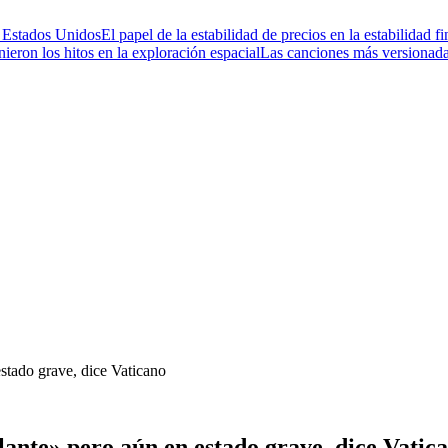
e Estados Unidos
El papel de la estabilidad de precios en la estabilidad 
ieron los hitos en la exploración espacial
Las canciones más versionad
stado grave, dice Vaticano
lante» pero aún en estado grave, dice Vatic