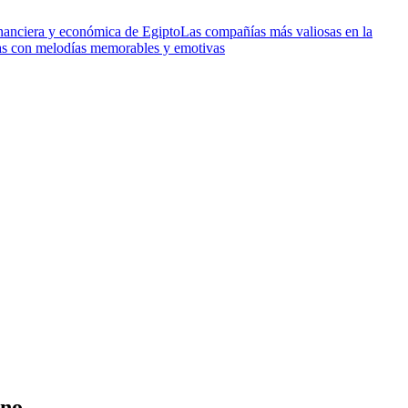
financiera y económica de Egipto
Las compañías más valiosas en la
as con melodías memorables y emotivas
ano