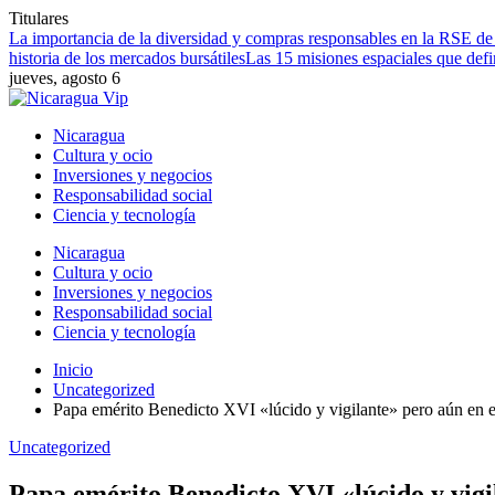
Titulares
La importancia de la diversidad y compras responsables en la RSE d
historia de los mercados bursátiles
Las 15 misiones espaciales que defin
jueves, agosto 6
Nicaragua
Cultura y ocio
Inversiones y negocios
Responsabilidad social
Ciencia y tecnología
Nicaragua
Cultura y ocio
Inversiones y negocios
Responsabilidad social
Ciencia y tecnología
Inicio
Uncategorized
Papa emérito Benedicto XVI «lúcido y vigilante» pero aún en e
Uncategorized
Papa emérito Benedicto XVI «lúcido y vigi