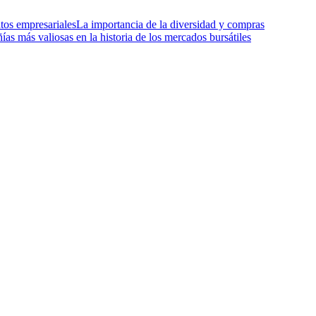
tos empresariales
La importancia de la diversidad y compras
as más valiosas en la historia de los mercados bursátiles