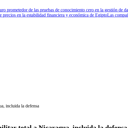
turo prometedor de las pruebas de conocimiento cero en la gestión de da
de precios en la estabilidad financiera y económica de Egipto
Las compañí
a, incluida la defensa
itar total a Nicaragua, incluida la defensa