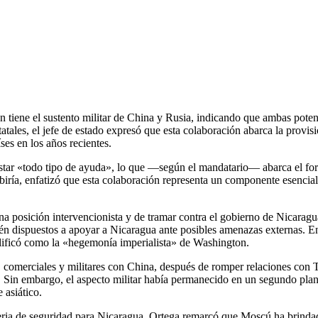
n tiene el sustento militar de China y Rusia, indicando que ambas pote
atales, el jefe de estado expresó que esta colaboración abarca la provi
ses en los años recientes.
ar «todo tipo de ayuda», lo que —según el mandatario— abarca el forta
biría, enfatizó que esta colaboración representa un componente esencial 
 posición intervencionista y de tramar contra el gobierno de Nicaragua
tén dispuestos a apoyar a Nicaragua ante posibles amenazas externas. En
alificó como la «hegemonía imperialista» de Washington.
s, comerciales y militares con China, después de romper relaciones co
d. Sin embargo, el aspecto militar había permanecido en un segundo pla
 asiático.
ria de seguridad para Nicaragua. Ortega remarcó que Moscú ha brindado