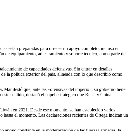
ncias están preparadas para ofrecer un apoyo completo, incluso en
sión de equipamiento, adiestramiento y soporte técnico, como parte de
lecimiento de capacidades defensivas. Sin entrar en detalles
de la política exterior del país, alineada con lo que describió como
. Manifestó que, ante las «ofensivas del imperio», su gobierno tiene
 este sentido, destacó el papel estratégico que Rusia y China
n Taiwán en 2021. Desde ese momento, se han establecido varios
no hasta el momento. Las declaraciones recientes de Ortega indican un
 apoyo constante en la modernización de las fuerzas armadas, la