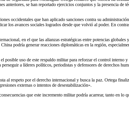
es anteriores, se han reportado ejercicios conjuntos y la presencia de t
 naciones occidentales que han aplicado sanciones contra su administraci
dicar los avances sociales logrados desde que volvió al poder. En contra
ernacional, en el que las alianzas estratégicas entre potencias globales
 China podría generar reacciones diplomáticas en la región, especialme
el posible uso de este respaldo militar para reforzar el control interno
a perseguir a líderes políticos, periodistas y defensores de derechos h
justa al respeto por el derecho internacional y busca la paz. Ortega fi
esiones externas o intentos de desestabilización».
 consecuencias que este incremento militar podría acarrear, tanto en lo