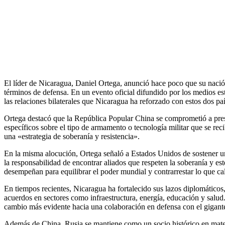
El líder de Nicaragua, Daniel Ortega, anunció hace poco que su nació
términos de defensa. En un evento oficial difundido por los medios est
las relaciones bilaterales que Nicaragua ha reforzado con estos dos paí
Ortega destacó que la República Popular China se comprometió a prest
específicos sobre el tipo de armamento o tecnología militar que se reci
una «estrategia de soberanía y resistencia».
En la misma alocución, Ortega señaló a Estados Unidos de sostener una
la responsabilidad de encontrar aliados que respeten la soberanía y es
desempeñan para equilibrar el poder mundial y contrarrestar lo que c
En tiempos recientes, Nicaragua ha fortalecido sus lazos diplomático
acuerdos en sectores como infraestructura, energía, educación y salu
cambio más evidente hacia una colaboración en defensa con el gigante
Además de China, Rusia se mantiene como un socio histórico en mate