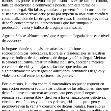
barrios más pobres o medios no profesionales existe falta de control,
falta de efectividad o connivencia policial con esta forma de
comercio ilegal. Sin falsas garantías, la prevención del consumo de
sustancias psicoactivas debe pasar por impedir la libre distribución y
comercialización de las drogas. En este caso, la conducta preventiva
debería concentrarse en intervenciones que interrumpan la
producción, venta y tráfico de drogas a nivel social.
Agustín Salvia: «Nunca pensé que Argentina llegaría tiene este nivel
de pobreza»
In hogares donde son más precarias las condiciones
socioeconómicas, educativas, laborales y residenciales se registran
mayores índices de dependencia de drogas y tráfico ilegal. Mejorar
la calidad educativa, crear un hábitat inclusivo, acceder a mejores
escenarios de vida y trabajar sus factores que reduzcan
significativamente los riesgos de adicciones, actividades ilegales y
violencia social entre los sectores más pobres.
Por lo mismo, la lucha contra el narcotráfico no puede requerir en
una acción represiva sobrio a las víctimas de las adicciones, sino que
debe fundarse en extremar acciones para perseguir el negocio,
reprimir a su responsable y disolver à las organizaciones delictivas,
circuitos económicos y políticos y de seguridad que protegen y
promueveeven la venta y consumo de drogas ilegales. Para ello es
necesario establecer un consenso amplio entre las fuerzas políticas y