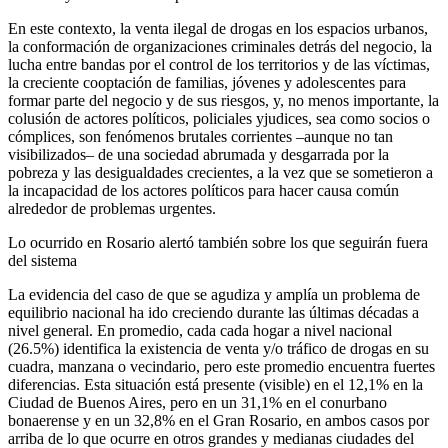
En este contexto, la venta ilegal de drogas en los espacios urbanos,
la conformación de organizaciones criminales detrás del negocio, la
lucha entre bandas por el control de los territorios y de las víctimas,
la creciente cooptación de familias, jóvenes y adolescentes para
formar parte del negocio y de sus riesgos, y, no menos importante, la
colusión de actores políticos, policiales yjudices, sea como socios o
cómplices, son fenómenos brutales corrientes –aunque no tan
visibilizados– de una sociedad abrumada y desgarrada por la
pobreza y las desigualdades crecientes, a la vez que se sometieron a
la incapacidad de los actores políticos para hacer causa común
alrededor de problemas urgentes.
Lo ocurrido en Rosario alertó también sobre los que seguirán fuera
del sistema
La evidencia del caso de que se agudiza y amplía un problema de
equilibrio nacional ha ido creciendo durante las últimas décadas a
nivel general. En promedio, cada cada hogar a nivel nacional
(26.5%) identifica la existencia de venta y/o tráfico de drogas en su
cuadra, manzana o vecindario, pero este promedio encuentra fuertes
diferencias. Esta situación está presente (visible) en el 12,1% en la
Ciudad de Buenos Aires, pero en un 31,1% en el conurbano
bonaerense y en un 32,8% en el Gran Rosario, en ambos casos por
arriba de lo que ocurre en otros grandes y medianas ciudades del