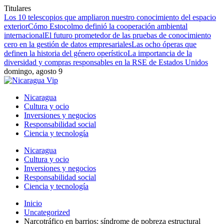
Titulares
Los 10 telescopios que ampliaron nuestro conocimiento del espacio
exterior
Cómo Estocolmo definió la cooperación ambiental
internacional
El futuro prometedor de las pruebas de conocimiento
cero en la gestión de datos empresariales
Las ocho óperas que
definen la historia del género operístico
La importancia de la
diversidad y compras responsables en la RSE de Estados Unidos
domingo, agosto 9
Nicaragua
Cultura y ocio
Inversiones y negocios
Responsabilidad social
Ciencia y tecnología
Nicaragua
Cultura y ocio
Inversiones y negocios
Responsabilidad social
Ciencia y tecnología
Inicio
Uncategorized
Narcotráfico en barrios: síndrome de pobreza estructural