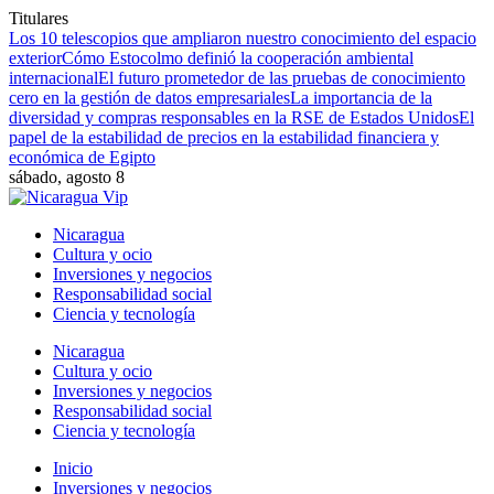
Titulares
Los 10 telescopios que ampliaron nuestro conocimiento del espacio
exterior
Cómo Estocolmo definió la cooperación ambiental
internacional
El futuro prometedor de las pruebas de conocimiento
cero en la gestión de datos empresariales
La importancia de la
diversidad y compras responsables en la RSE de Estados Unidos
El
papel de la estabilidad de precios en la estabilidad financiera y
económica de Egipto
sábado, agosto 8
Nicaragua
Cultura y ocio
Inversiones y negocios
Responsabilidad social
Ciencia y tecnología
Nicaragua
Cultura y ocio
Inversiones y negocios
Responsabilidad social
Ciencia y tecnología
Inicio
Inversiones y negocios