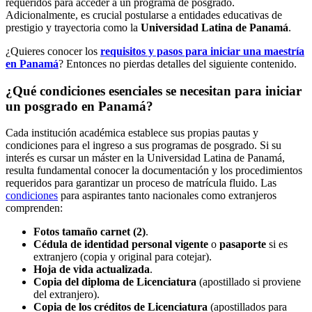
requeridos para acceder a un programa de posgrado.
Adicionalmente, es crucial postularse a entidades educativas de
prestigio y trayectoria como la
Universidad Latina de Panamá
.
¿Quieres conocer los
requisitos y pasos para iniciar una maestría
en Panamá
? Entonces no pierdas detalles del siguiente contenido.
¿Qué condiciones esenciales se necesitan para iniciar
un posgrado en Panamá?
Cada institución académica establece sus propias pautas y
condiciones para el ingreso a sus programas de posgrado. Si su
interés es cursar un máster en la Universidad Latina de Panamá,
resulta fundamental conocer la documentación y los procedimientos
requeridos para garantizar un proceso de matrícula fluido. Las
condiciones
para aspirantes tanto nacionales como extranjeros
comprenden:
Fotos tamaño carnet (2)
.
Cédula de identidad personal vigente
o
pasaporte
si es
extranjero (copia y original para cotejar).
Hoja de vida actualizada
.
Copia del diploma de Licenciatura
(apostillado si proviene
del extranjero).
Copia de los créditos de Licenciatura
(apostillados para