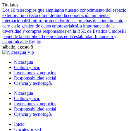
Titulares
Los 10 telescopios que ampliaron nuestro conocimiento del espacio
exterior
Cómo Estocolmo definió la cooperación ambiental
internacional
El futuro prometedor de las pruebas de conocimiento
cero en la gestión de datos empresariales
La importancia de la
diversidad y compras responsables en la RSE de Estados Unidos
El
papel de la estabilidad de precios en la estabilidad financiera y
económica de Egipto
sábado, agosto 8
Nicaragua
Cultura y ocio
Inversiones y negocios
Responsabilidad social
Ciencia y tecnología
Nicaragua
Cultura y ocio
Inversiones y negocios
Responsabilidad social
Ciencia y tecnología
Inicio
Uncategorized