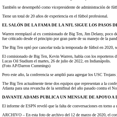
También se desempeñó como vicepresidente de administración de fútbol
Tiene un total de 20 años de experiencia en el fútbol profesional.
EL SALÓN DE LA FAMA DE LA NFL SIGUE LOS PASOS
Warren reemplazó al ex comisionado de Big Ten, Jim Delany, poco de
fue criticado desde el principio por gran parte de su manejo de la pan
The Big Ten optó por cancelar toda la temporada de fútbol en 2020, so
El comisionado de Big Ten, Kevin Warren, habla con los reporteros du
Lucas Oil Stadium el martes, 26 de julio de 2022, en Indianápolis.
(Foto AP/Darron Cummings)
Pero este año, la conferencia se amplió para agregar los USC Trojan
The Big Ten actualmente tiene dos equipos que representan a la confe
Atlanta para una revancha de la semifinal del año pasado contra el No
DAVANTE ADAMS PUBLICA UN MENSAJE DE APOYO A 
El informe de ESPN reveló que la falta de conversaciones en torno a 
ARCHIVO – En esta foto de archivo del 12 de marzo de 2020, el comis