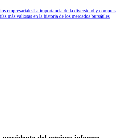
tos empresariales
La importancia de la diversidad y compras
as más valiosas en la historia de los mercados bursátiles
 presidente del equipo: informe