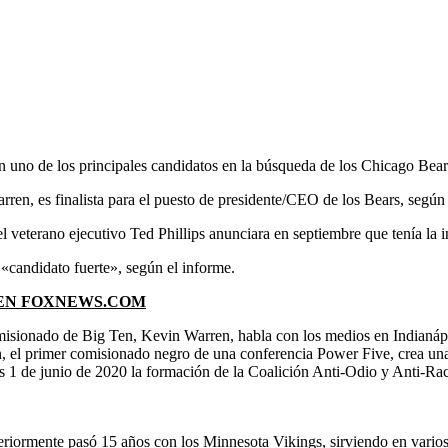
 en uno de los principales candidatos en la búsqueda de los Chicago Bear
rren, es finalista para el puesto de presidente/CEO de los Bears, seg
eterano ejecutivo Ted Phillips anunciara en septiembre que tenía la int
«candidato fuerte», según el informe.
 EN FOXNEWS.COM
sionado de Big Ten, Kevin Warren, habla con los medios en Indianápoli
el primer comisionado negro de una conferencia Power Five, crea una co
s 1 de junio de 2020 la formación de la Coalición Anti-Odio y Anti-Raci
ormente pasó 15 años con los Minnesota Vikings, sirviendo en varios 