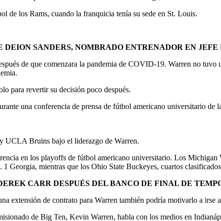
 de los Rams, cuando la franquicia tenía su sede en St. Louis.
 DE DEION SANDERS, NOMBRADO ENTRENADOR EN JEFE
spués de que comenzara la pandemia de COVID-19. Warren no tuvo una 
demia.
lo para revertir su decisión poco después.
rante una conferencia de prensa de fútbol americano universitario de 
s y UCLA Bruins bajo el liderazgo de Warren.
rencia en los playoffs de fútbol americano universitario. Los Michigan 
. 1 Georgia, mientras que los Ohio State Buckeyes, cuartos clasificado
DEREK CARR DESPUÉS DEL BANCO DE FINAL DE TEMPO
una extensión de contrato para Warren también podría motivarlo a irse 
ionado de Big Ten, Kevin Warren, habla con los medios en Indianápoli