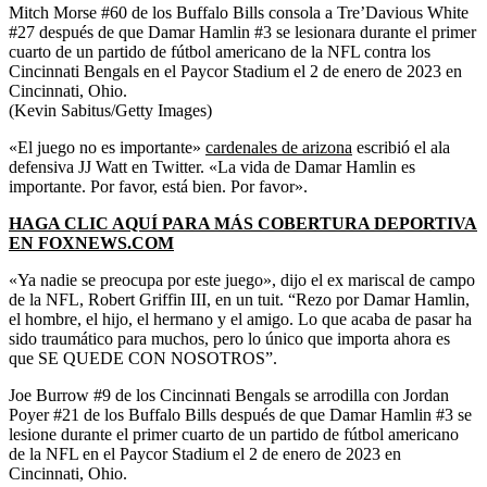
Mitch Morse #60 de los Buffalo Bills consola a Tre’Davious White
#27 después de que Damar Hamlin #3 se lesionara durante el primer
cuarto de un partido de fútbol americano de la NFL contra los
Cincinnati Bengals en el Paycor Stadium el 2 de enero de 2023 en
Cincinnati, Ohio.
(Kevin Sabitus/Getty Images)
«El juego no es importante»
cardenales de arizona
escribió el ala
defensiva JJ Watt en Twitter. «La vida de Damar Hamlin es
importante. Por favor, está bien. Por favor».
HAGA CLIC AQUÍ PARA MÁS COBERTURA DEPORTIVA
EN FOXNEWS.COM
«Ya nadie se preocupa por este juego», dijo el ex mariscal de campo
de la NFL, Robert Griffin III, en un tuit. “Rezo por Damar Hamlin,
el hombre, el hijo, el hermano y el amigo. Lo que acaba de pasar ha
sido traumático para muchos, pero lo único que importa ahora es
que SE QUEDE CON NOSOTROS”.
Joe Burrow #9 de los Cincinnati Bengals se arrodilla con Jordan
Poyer #21 de los Buffalo Bills después de que Damar Hamlin #3 se
lesione durante el primer cuarto de un partido de fútbol americano
de la NFL en el Paycor Stadium el 2 de enero de 2023 en
Cincinnati, Ohio.