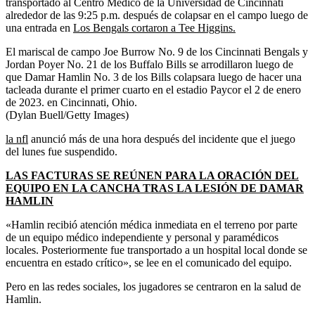
transportado al Centro Médico de la Universidad de Cincinnati
alrededor de las 9:25 p.m. después de colapsar en el campo luego de
una entrada en
Los Bengals cortaron a Tee Higgins.
El mariscal de campo Joe Burrow No. 9 de los Cincinnati Bengals y
Jordan Poyer No. 21 de los Buffalo Bills se arrodillaron luego de
que Damar Hamlin No. 3 de los Bills colapsara luego de hacer una
tacleada durante el primer cuarto en el estadio Paycor el 2 de enero
de 2023. en Cincinnati, Ohio.
(Dylan Buell/Getty Images)
la nfl
anunció más de una hora después del incidente que el juego
del lunes fue suspendido.
LAS FACTURAS SE REÚNEN PARA LA ORACIÓN DEL
EQUIPO EN LA CANCHA TRAS LA LESIÓN DE DAMAR
HAMLIN
«Hamlin recibió atención médica inmediata en el terreno por parte
de un equipo médico independiente y personal y paramédicos
locales. Posteriormente fue transportado a un hospital local donde se
encuentra en estado crítico», se lee en el comunicado del equipo.
Pero en las redes sociales, los jugadores se centraron en la salud de
Hamlin.