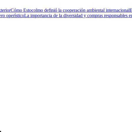
terior
Cómo Estocolmo definió la cooperación ambiental internacional
E
ero operístico
La importancia de la diversidad y compras responsables 
a