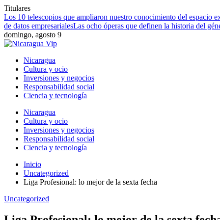
Titulares
Los 10 telescopios que ampliaron nuestro conocimiento del espacio ex
de datos empresariales
Las ocho óperas que definen la historia del gén
domingo, agosto 9
Nicaragua
Cultura y ocio
Inversiones y negocios
Responsabilidad social
Ciencia y tecnología
Nicaragua
Cultura y ocio
Inversiones y negocios
Responsabilidad social
Ciencia y tecnología
Inicio
Uncategorized
Liga Profesional: lo mejor de la sexta fecha
Uncategorized
Liga Profesional: lo mejor de la sexta fech