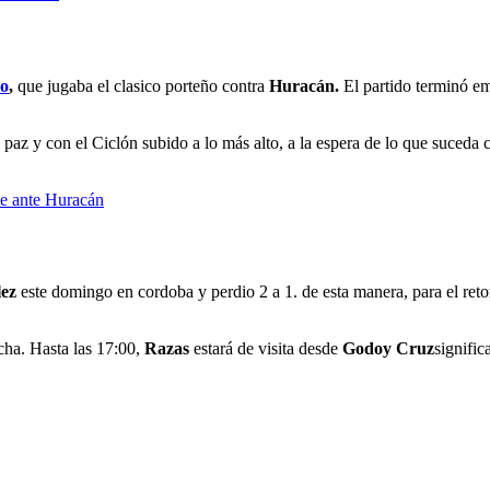
zo
,
que jugaba el clasico porteño contra
Huracán.
El partido terminó em
paz y con el Ciclón subido a lo más alto, a la espera de lo que suceda 
te ante Huracán
lez
este domingo en cordoba y perdio 2 a 1. de esta manera, para el ret
cha. Hasta las 17:00,
Razas
estará de visita desde
Godoy Cruz
signifi