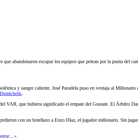
es que abandonaron escapar los equipos que pelean por la punta del ca
 polémica y sangre caliente. José Paradela puso en ventaja al Millonario
 Demichelis
.
 del VAR, que hubiera significado el empate del Granate. El Árbitro D
agredieron con un botellazo a Enzo Díaz, el jugador millonario. Sin juga
mostrar…»