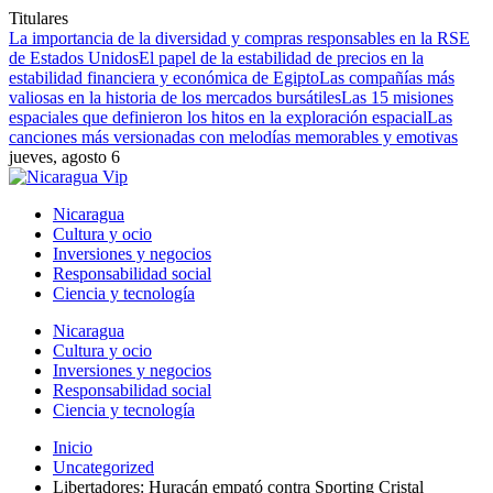
Titulares
La importancia de la diversidad y compras responsables en la RSE
de Estados Unidos
El papel de la estabilidad de precios en la
estabilidad financiera y económica de Egipto
Las compañías más
valiosas en la historia de los mercados bursátiles
Las 15 misiones
espaciales que definieron los hitos en la exploración espacial
Las
canciones más versionadas con melodías memorables y emotivas
jueves, agosto 6
Nicaragua
Cultura y ocio
Inversiones y negocios
Responsabilidad social
Ciencia y tecnología
Nicaragua
Cultura y ocio
Inversiones y negocios
Responsabilidad social
Ciencia y tecnología
Inicio
Uncategorized
Libertadores: Huracán empató contra Sporting Cristal