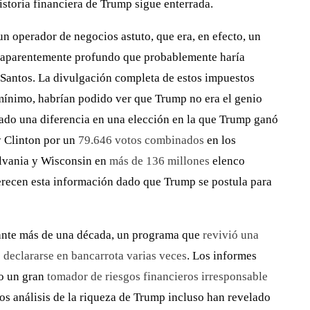
istoria financiera de Trump sigue enterrada.
n operador de negocios astuto, que era, en efecto, un
n aparentemente profundo que probablemente haría
 Santos. La divulgación completa de estos impuestos
 mínimo, habrían podido ver que Trump no era el genio
ado una diferencia en una elección en la que Trump ganó
y Clinton por un
79.646 votos combinados
en los
ilvania y Wisconsin en
más de 136 millones
elenco
erecen esta información dado que Trump se postula para
ante más de una década, un programa que
revivió una
s
declararse en bancarrota varias veces
. Los informes
do un gran
tomador de riesgos financieros irresponsable
ios análisis de la riqueza de Trump incluso han revelado