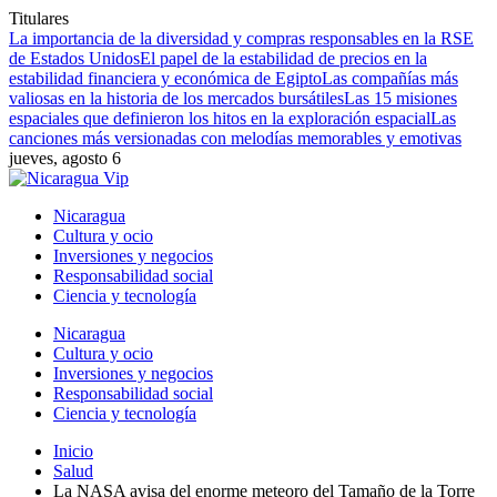
Titulares
La importancia de la diversidad y compras responsables en la RSE
de Estados Unidos
El papel de la estabilidad de precios en la
estabilidad financiera y económica de Egipto
Las compañías más
valiosas en la historia de los mercados bursátiles
Las 15 misiones
espaciales que definieron los hitos en la exploración espacial
Las
canciones más versionadas con melodías memorables y emotivas
jueves, agosto 6
Nicaragua
Cultura y ocio
Inversiones y negocios
Responsabilidad social
Ciencia y tecnología
Nicaragua
Cultura y ocio
Inversiones y negocios
Responsabilidad social
Ciencia y tecnología
Inicio
Salud
La NASA avisa del enorme meteoro del Tamaño de la Torre