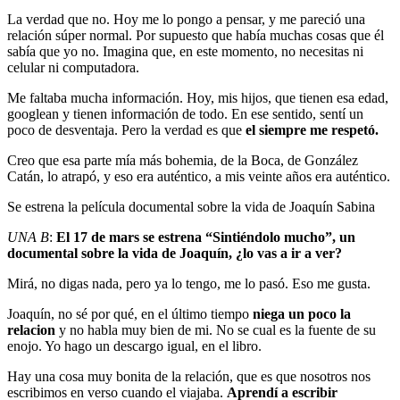
La verdad que no. Hoy me lo pongo a pensar, y me pareció una
relación súper normal. Por supuesto que había muchas cosas que él
sabía que yo no. Imagina que, en este momento, no necesitas ni
celular ni computadora.
Me faltaba mucha información. Hoy, mis hijos, que tienen esa edad,
googlean y tienen información de todo. En ese sentido, sentí un
poco de desventaja. Pero la verdad es que
el siempre me respetó.
Creo que esa parte mía más bohemia, de la Boca, de González
Catán, lo atrapó, y eso era auténtico, a mis veinte años era auténtico.
Se estrena la película documental sobre la vida de Joaquín Sabina
UNA B
:
El 17 de mars se estrena “Sintiéndolo mucho”, un
documental sobre la vida de Joaquín, ¿lo vas a ir a ver?
Mirá, no digas nada, pero ya lo tengo, me lo pasó. Eso me gusta.
Joaquín, no sé por qué, en el último tiempo
niega un poco la
relacion
y no habla muy bien de mi. No se cual es la fuente de su
enojo. Yo hago un descargo igual, en el libro.
Hay una cosa muy bonita de la relación, que es que nosotros nos
escribimos en verso cuando el viajaba.
Aprendí a escribir