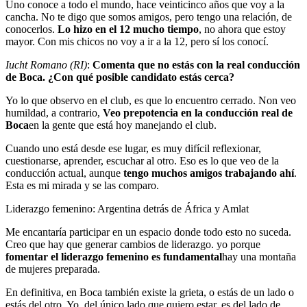
Uno conoce a todo el mundo, hace veinticinco años que voy a la
cancha. No te digo que somos amigos, pero tengo una relación, de
conocerlos.
Lo hizo en el 12 mucho tiempo
, no ahora que estoy
mayor. Con mis chicos no voy a ir a la 12, pero sí los conocí.
Iucht Romano (RI)
:
Comenta que no estás con la real conducción
de Boca. ¿Con qué posible candidato estás cerca?
Yo lo que observo en el club, es que lo encuentro cerrado. Non veo
humildad, a contrario,
Veo prepotencia en la conducción real de
Boca
en la gente que está hoy manejando el club.
Cuando uno está desde ese lugar, es muy difícil reflexionar,
cuestionarse, aprender, escuchar al otro. Eso es lo que veo de la
conducción actual, aunque
tengo muchos amigos trabajando ahí
.
Esta es mi mirada y se las comparo.
Liderazgo femenino: Argentina detrás de África y Amlat
Me encantaría participar en un espacio donde todo esto no suceda.
Creo que hay que generar cambios de liderazgo. yo porque
fomentar el
liderazgo femenino
es fundamental
hay una montaña
de mujeres preparada.
En definitiva, en Boca también existe la grieta, o estás de un lado o
estás del otro. Yo, del único lado que quiero estar, es del lado de