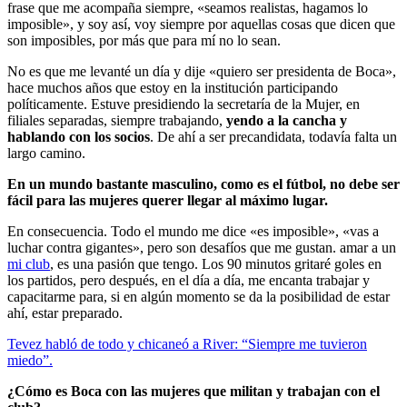
frase que me acompaña siempre, «seamos realistas, hagamos lo
imposible», y soy así, voy siempre por aquellas cosas que dicen que
son imposibles, por más que para mí no lo sean.
No es que me levanté un día y dije «quiero ser presidenta de Boca»,
hace muchos años que estoy en la institución participando
políticamente. Estuve presidiendo la secretaría de la Mujer, en
filiales separadas, siempre trabajando,
yendo a la cancha y
hablando con los socios
. De ahí a ser precandidata, todavía falta un
largo camino.
En un mundo bastante masculino, como es el fútbol, ​​no debe ser
fácil para las mujeres querer llegar al máximo lugar.
En consecuencia. Todo el mundo me dice «es imposible», «vas a
luchar contra gigantes», pero son desafíos que me gustan. amar a un
mi club
, es una pasión que tengo. Los 90 minutos gritaré goles en
los partidos, pero después, en el día a día, me encanta
trabajar y
capacitarme para, si en algún momento se da la posibilidad de estar
ahí, estar preparado.
Tevez habló de todo y chicaneó a River: “Siempre me tuvieron
miedo”.
¿Cómo es Boca con las mujeres que militan y trabajan con el