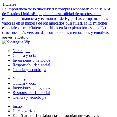
Titulares
La importancia de la diversidad y compras responsables en la RSE
de Estados Unidos
El papel de la estabilidad de precios en la
estabilidad financiera y económica de Egipto
Las compañías más
valiosas en la historia de los mercados bursátiles
Las 15 misiones
espaciales que definieron los hitos en la exploración espacial
Las
canciones más versionadas con melodías memorables y emotivas
jueves, agosto 6
Nicaragua
Cultura y ocio
Inversiones y negocios
Responsabilidad social
Ciencia y tecnología
Nicaragua
Cultura y ocio
Inversiones y negocios
Responsabilidad social
Ciencia y tecnología
Inicio
Uncategorized
Keir Starmer: Los laboristas derogarían nuevas leyes