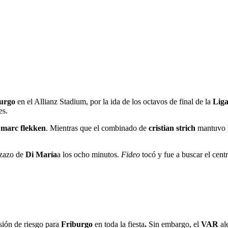
urgo
en el Allianz Stadium, por la ida de los octavos de final de la
Lig
es.
n
marc flekken
. Mientras que el combinado de
cristian strich
mantuvo l
.
ezazo de
Di María
a los ocho minutos.
Fideo
tocó y fue a buscar el cent
sión de riesgo para
Friburgo
en toda la fiesta
.
Sin embargo, el
VAR
al