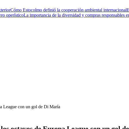
terior
Cómo Estocolmo definió la cooperación ambiental internacional
E
ero operístico
La importancia de la diversidad y compras responsables 
opa League con un gol de Di María
e los octavos de Europa League con un gol d