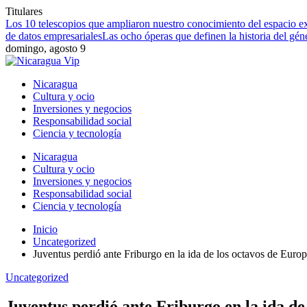
Titulares
Los 10 telescopios que ampliaron nuestro conocimiento del espacio ex
de datos empresariales
Las ocho óperas que definen la historia del gén
domingo, agosto 9
Nicaragua
Cultura y ocio
Inversiones y negocios
Responsabilidad social
Ciencia y tecnología
Nicaragua
Cultura y ocio
Inversiones y negocios
Responsabilidad social
Ciencia y tecnología
Inicio
Uncategorized
Juventus perdió ante Friburgo en la ida de los octavos de Eur
Uncategorized
Juventus perdió ante Friburgo en la ida d