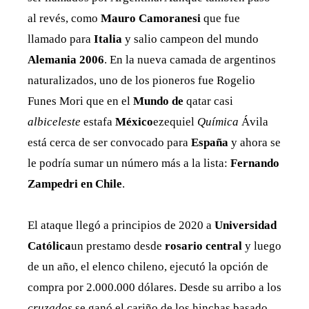
al revés, como
Mauro Camoranesi
que fue
llamado para
Italia
y salio campeon del mundo
Alemania 2006
. En la nueva camada de argentinos
naturalizados, uno de los pioneros fue Rogelio
Funes Mori que en el
Mundo de
qatar casi
albiceleste
estafa
México
ezequiel
Química
Ávila
está cerca de ser convocado para
España
y ahora se
le podría sumar un número más a la lista:
Fernando
Zampedri en Chile
.
El ataque llegó a principios de 2020 a
Universidad
Católica
un prestamo desde
rosario central
y luego
de un año, el elenco chileno, ejecutó la opción de
compra por 2.000.000 dólares. Desde su arribo a los
cruzados
se ganó el cariño de los hinchas basado