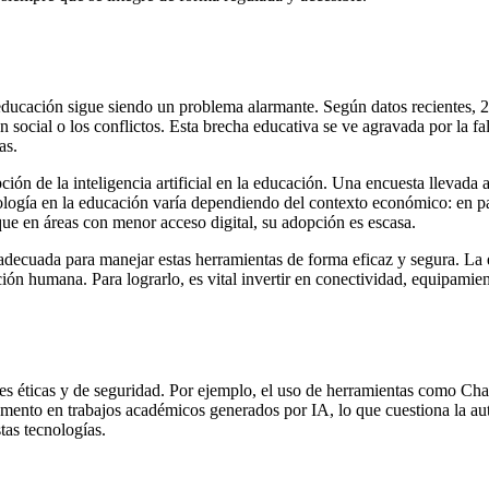
a educación sigue siendo un problema alarmante. Según datos recientes, 
en social o los conflictos. Esta brecha educativa se ve agravada por la 
as.
pción de la inteligencia artificial en la educación. Una encuesta llevada
nología en la educación varía dependiendo del contexto económico: en paí
que en áreas con menor acceso digital, su adopción es escasa.
cuada para manejar estas herramientas de forma eficaz y segura. La edu
n humana. Para lograrlo, es vital invertir en conectividad, equipamiento 
es éticas y de seguridad. Por ejemplo, el uso de herramientas como Cha
umento en trabajos académicos generados por IA, lo que cuestiona la aut
stas tecnologías.