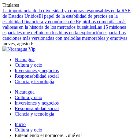
Titulares
La importancia de la diversidad y compras responsables en la RSE
de Estados Unidos
El papel de la estabilidad de precios en la
estabilidad financiera y económica de Egipto
Las compañías más
valiosas en la historia de los mercados bursátiles
Las 15 misiones
espaciales que definieron los hitos en la exploración espacial
Las
canciones más versionadas con melodías memorables y emotivas
jueves, agosto 6
Nicaragua
Cultura y ocio
Inversiones y negocios
Responsabilidad social
Ciencia y tecnología
Nicaragua
Cultura y ocio
Inversiones y negocios
Responsabilidad social
Ciencia y tecnología
Inicio
Cultura y ocio
Entendiendo el normcore: ¿qué es?