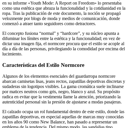
en su informe «Youth Mode: A Report on Freedom» lo presentaba
como una estética que abraza la funcionalidad y la cotidianidad en la
ropa. Tras la publicación de este documento, la noción se propagó
velozmente por blogs de moda y medios de comunicación, donde
comenzó a atraer tanto seguidores como detractores.
El concepto fusiona “normal” y “hardcore”, y su núcleo apunta a
difuminar los límites entre la estética y la funcionalidad; en vez de
dictar una imagen fija, el normcore procura que el estilo se acople al
día a día de las personas, privilegiando la comodidad por encima del
lucimiento.
Características del Estilo Normcore
Algunos de los elementos esenciales del guardarropa normcore
abarcan camisetas lisas, jeans rectos, zapatillas deportivas discretas y
sudaderas sin logotipos visibles. La gama cromática suele inclinarse
por matices neutros como gris, negro, blanco y azul. Su propósito
radica en evitar que la vestimenta llame la atención, priorizando la
autenticidad personal sin la presión de ajustarse a modas pasajeras.
El calzado ocupa un rol fundamental dentro de este estilo, donde las
zapatillas deportivas, en especial aquellas de marcas muy conocidas
en los años 90 como New Balance, han pasado a representar un
emblema de la tendencia. Del mismo modo, las sandalias tipo