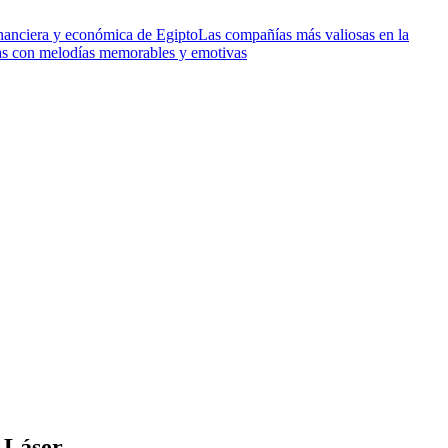
financiera y económica de Egipto
Las compañías más valiosas en la
as con melodías memorables y emotivas
s Láser