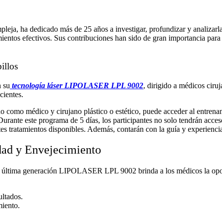
pleja, ha dedicado más de 25 años a investigar, profundizar y analizarl
mientos efectivos. Sus contribuciones han sido de gran importancia par
illos
n su
tecnología láser LIPOLASER LPL 9002
, dirigido a médicos ciru
cientes.
ado como médico y cirujano plástico o estético, puede acceder al entre
Durante este programa de 5 días, los participantes no solo tendrán acce
ntes tratamientos disponibles. Además, contarán con la guía y experienci
idad y Envejecimiento
 de última generación LIPOLASER LPL 9002 brinda a los médicos la opo
ultados.
miento.