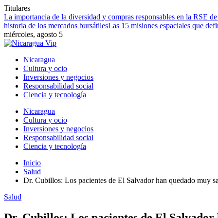
Titulares
La importancia de la diversidad y compras responsables en la RSE d
historia de los mercados bursátiles
Las 15 misiones espaciales que defin
miércoles, agosto 5
Nicaragua
Cultura y ocio
Inversiones y negocios
Responsabilidad social
Ciencia y tecnología
Nicaragua
Cultura y ocio
Inversiones y negocios
Responsabilidad social
Ciencia y tecnología
Inicio
Salud
Dr. Cubillos: Los pacientes de El Salvador han quedado muy sat
Salud
Dr. Cubillos: Los pacientes de El Salvador