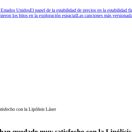
e Estados Unidos
El papel de la estabilidad de precios en la estabilidad 
ieron los hitos en la exploración espacial
Las canciones más versionad
isfecho con la Lipólisis Láser
 han quedado muy satisfecho con la Lipólisi