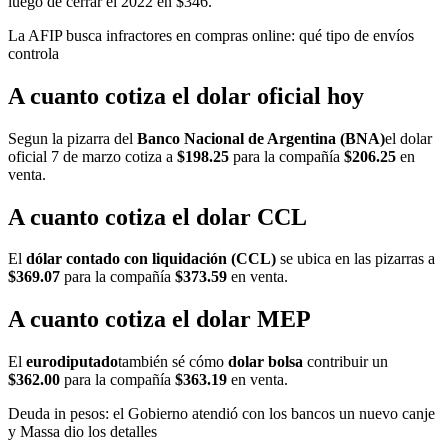
luego de cerrar el 2022 en $346.
La AFIP busca infractores en compras online: qué tipo de envíos
controla
A cuanto cotiza el dolar oficial hoy
Segun la pizarra del
Banco Nacional de Argentina (BNA)
el dolar
oficial 7 de marzo cotiza a
$198.25
para la compañía
$206.25
en
venta.
A cuanto cotiza el dolar CCL
El
dólar contado con liquidación (CCL)
se ubica en las pizarras a
$369.07
para la compañía
$373.59
en venta.
A cuanto cotiza el dolar MEP
El
eurodiputado
también sé cómo
dolar bolsa
contribuir un
$362.00
para la compañía
$363.19
en venta.
Deuda in pesos: el Gobierno atendió con los bancos un nuevo canje
y Massa dio los detalles