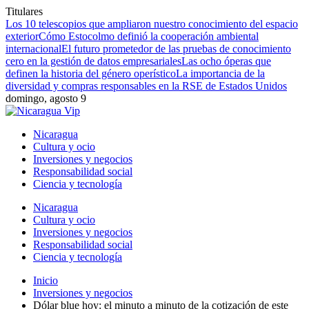
Titulares
Los 10 telescopios que ampliaron nuestro conocimiento del espacio
exterior
Cómo Estocolmo definió la cooperación ambiental
internacional
El futuro prometedor de las pruebas de conocimiento
cero en la gestión de datos empresariales
Las ocho óperas que
definen la historia del género operístico
La importancia de la
diversidad y compras responsables en la RSE de Estados Unidos
domingo, agosto 9
Nicaragua
Cultura y ocio
Inversiones y negocios
Responsabilidad social
Ciencia y tecnología
Nicaragua
Cultura y ocio
Inversiones y negocios
Responsabilidad social
Ciencia y tecnología
Inicio
Inversiones y negocios
Dólar blue hoy: el minuto a minuto de la cotización de este