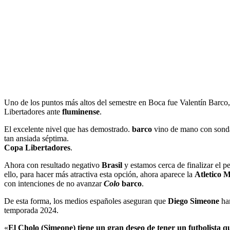
Uno de los puntos más altos del semestre en Boca fue Valentín Barco
Libertadores ante
fluminense
.
El excelente nivel que has demostrado.
barco
vino de mano con son
tan ansiada séptima.
Copa Libertadores
.
Ahora con resultado negativo
Brasil
y estamos cerca de finalizar el p
ello, para hacer más atractiva esta opción, ahora aparece la
Atletico 
con intenciones de no avanzar
Colo
barco
.
De esta forma, los medios españoles aseguran que
Diego Simeone
han
temporada 2024.
«
El Cholo (Simeone) tiene un gran deseo de tener un futbolista qu