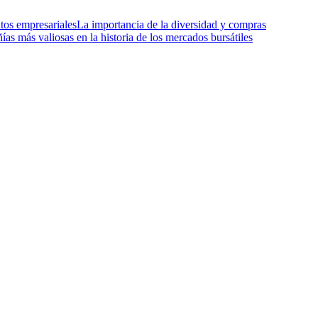
tos empresariales
La importancia de la diversidad y compras
as más valiosas en la historia de los mercados bursátiles