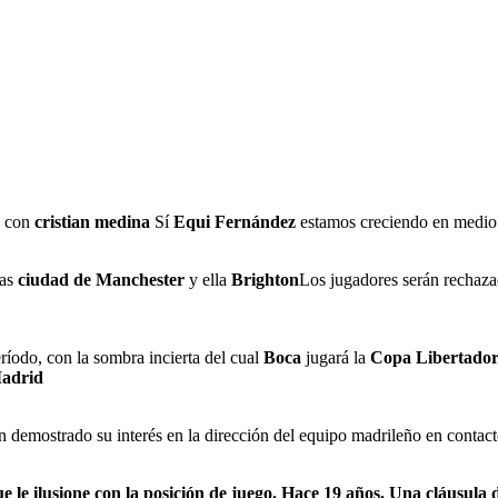
, con
cristian medina
Sí
Equi Fernández
estamos creciendo en medi
das
ciudad de Manchester
y ella
Brighton
Los jugadores serán rechazad
eríodo, con la sombra incierta del cual
Boca
jugará la
Copa Libertador
Madrid
 demostrado su interés en la dirección del equipo madrileño en contacto
e le ilusione con la posición de juego. Hace 19 años. Una cláusula 