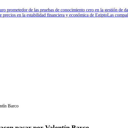
turo prometedor de las pruebas de conocimiento cero en la gestión de da
de precios en la estabilidad financiera y económica de Egipto
Las compañí
ntín Barco
hacen pasar por Valentín Barco