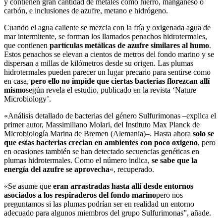
y contienen gran cantidad de metales como hierro, manganeso o
carbón, e inclusiones de azufre, metano e hidrógeno.
Cuando el agua caliente se mezcla con la fría y oxigenada agua de
mar intermitente, se forman los llamados penachos hidrotermales,
que contienen
partículas metálicas de azufre similares al humo
.
Estos penachos se elevan a cientos de metros del fondo marino y se
dispersan a millas de kilómetros desde su origen. Las plumas
hidrotermales pueden parecer un lugar precario para sentirse como
en casa,
pero ello no impide que ciertas bacterias florezcan allí
mismo
según revela el estudio, publicado en la revista ‘Nature
Microbiology’.
«Análisis detallado de bacterias del género Sulfurimonas –explica el
primer autor, Massimiliano Molari, del Instituto Max Planck de
Microbiología Marina de Bremen (Alemania)–. Hasta ahora
solo se
que estas bacterias crecian en ambientes con poco oxigeno
, pero
en ocasiones también se han detectado secuencias genéticas en
plumas hidrotermales. Como el número indica,
se sabe que la
energía del azufre se aprovecha
«, recuperado.
«Se asume que
eran arrastradas hasta allí desde entornos
asociados a los respiraderos del fondo marino
pero nos
preguntamos si las plumas podrían ser en realidad un entorno
adecuado para algunos miembros del grupo Sulfurimonas”, añade.