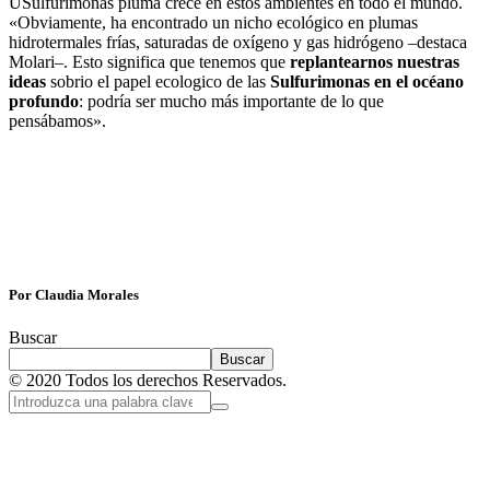
USulfurimonas pluma crece en estos ambientes en todo el mundo.
«Obviamente, ha encontrado un nicho ecológico en plumas
hidrotermales frías, saturadas de oxígeno y gas hidrógeno –destaca
Molari–. Esto significa que tenemos que
replantearnos nuestras
ideas
sobrio el papel ecologico de las
Sulfurimonas en el océano
profundo
: podría ser mucho más importante de lo que
pensábamos».
Por Claudia Morales
Buscar
Buscar
© 2020 Todos los derechos Reservados.