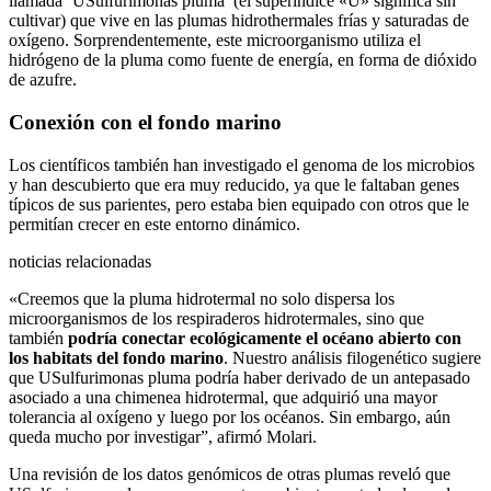
llamada ‘USulfurimonas pluma’ (el superíndice «U» significa sin
cultivar) que vive en las plumas hidrothermales frías y saturadas de
oxígeno. Sorprendentemente, este microorganismo utiliza el
hidrógeno de la pluma como fuente de energía, en forma de dióxido
de azufre.
Conexión con el fondo marino
Los científicos también han investigado el genoma de los microbios
y han descubierto que era muy reducido, ya que le faltaban genes
típicos de sus parientes, pero estaba bien equipado con otros que le
permitían crecer en este entorno dinámico.
noticias relacionadas
«Creemos que la pluma hidrotermal no solo dispersa los
microorganismos de los respiraderos hidrotermales, sino que
también
podría conectar ecológicamente el océano abierto con
los habitats del fondo marino
. Nuestro análisis filogenético sugiere
que USulfurimonas pluma podría haber derivado de un antepasado
asociado a una chimenea hidrotermal, que adquirió una mayor
tolerancia al oxígeno y luego por los océanos. Sin embargo, aún
queda mucho por investigar”, afirmó Molari.
Una revisión de los datos genómicos de otras plumas reveló que