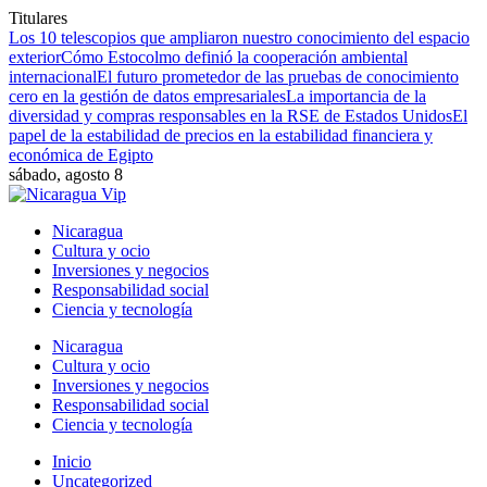
Titulares
Los 10 telescopios que ampliaron nuestro conocimiento del espacio
exterior
Cómo Estocolmo definió la cooperación ambiental
internacional
El futuro prometedor de las pruebas de conocimiento
cero en la gestión de datos empresariales
La importancia de la
diversidad y compras responsables en la RSE de Estados Unidos
El
papel de la estabilidad de precios en la estabilidad financiera y
económica de Egipto
sábado, agosto 8
Nicaragua
Cultura y ocio
Inversiones y negocios
Responsabilidad social
Ciencia y tecnología
Nicaragua
Cultura y ocio
Inversiones y negocios
Responsabilidad social
Ciencia y tecnología
Inicio
Uncategorized