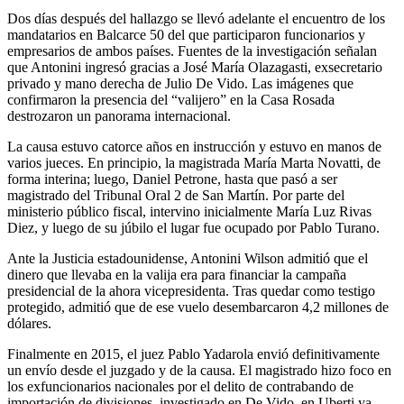
Dos días después del hallazgo se llevó adelante el encuentro de los
mandatarios en Balcarce 50 del que participaron funcionarios y
empresarios de ambos países. Fuentes de la investigación señalan
que Antonini ingresó gracias a José María Olazagasti, exsecretario
privado y mano derecha de Julio De Vido. Las imágenes que
confirmaron la presencia del “valijero” en la Casa Rosada
destrozaron un panorama internacional.
La causa estuvo catorce años en instrucción y estuvo en manos de
varios jueces. En principio, la magistrada María Marta Novatti, de
forma interina; luego, Daniel Petrone, hasta que pasó a ser
magistrado del Tribunal Oral 2 de San Martín. Por parte del
ministerio público fiscal, intervino inicialmente María Luz Rivas
Diez, y luego de su júbilo el lugar fue ocupado por Pablo Turano.
Ante la Justicia estadounidense, Antonini Wilson admitió que el
dinero que llevaba en la valija era para financiar la campaña
presidencial de la ahora vicepresidenta. Tras quedar como testigo
protegido, admitió que de ese vuelo desembarcaron 4,2 millones de
dólares.
Finalmente en 2015, el juez Pablo Yadarola envió definitivamente
un envío desde el juzgado y de la causa. El magistrado hizo foco en
los exfuncionarios nacionales por el delito de contrabando de
importación de divisiones, investigado en De Vido, en Uberti ya