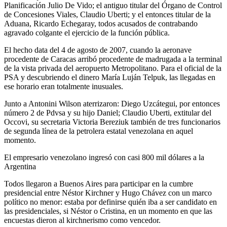
Planificación Julio De Vido; el antiguo titular del Órgano de Control
de Concesiones Viales, Claudio Uberti; y el entonces titular de la
Aduana, Ricardo Echegaray, todos acusados ​​de contrabando
agravado colgante el ejercicio de la función pública.
El hecho data del 4 de agosto de 2007, cuando la aeronave
procedente de Caracas arribó procedente de madrugada a la terminal
de la vista privada del aeropuerto Metropolitano. Para el oficial de la
PSA y descubriendo el dinero María Luján Telpuk, las llegadas en
ese horario eran totalmente inusuales.
Junto a Antonini Wilson aterrizaron: Diego Uzcátegui, por entonces
número 2 de Pdvsa y su hijo Daniel; Claudio Uberti, extitular del
Occovi, su secretaria Victoria Bereziuk también de tres funcionarios
de segunda línea de la petrolera estatal venezolana en aquel
momento.
El empresario venezolano ingresó con casi 800 mil dólares a la
Argentina
Todos llegaron a Buenos Aires para participar en la cumbre
presidencial entre Néstor Kirchner y Hugo Chávez con un marco
político no menor: estaba por definirse quién iba a ser candidato en
las presidenciales, si Néstor o Cristina, en un momento en que las
encuestas dieron al kirchnerismo como vencedor.