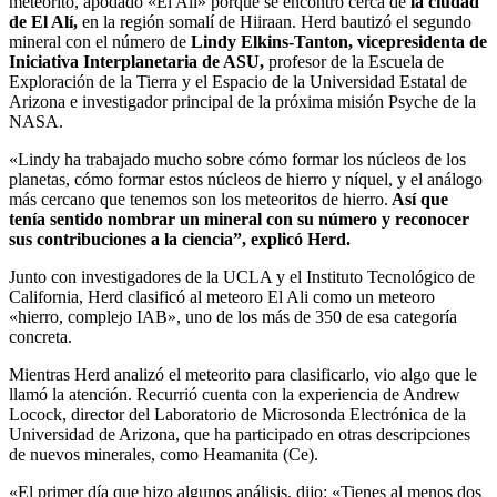
meteorito, apodado «El Ali» porque se encontró cerca de
la ciudad
de El Alí,
en la región somalí de Hiiraan. Herd bautizó el segundo
mineral con el número de
Lindy Elkins-Tanton, vicepresidenta de
Iniciativa Interplanetaria de ASU,
profesor de la Escuela de
Exploración de la Tierra y el Espacio de la Universidad Estatal de
Arizona e investigador principal de la próxima misión Psyche de la
NASA.
«Lindy ha trabajado mucho sobre cómo formar los núcleos de los
planetas, cómo formar estos núcleos de hierro y níquel, y el análogo
más cercano que tenemos son los meteoritos de hierro.
Así que
tenía sentido nombrar un mineral con su número y reconocer
sus contribuciones a la ciencia”, explicó Herd.
Junto con investigadores de la UCLA y el Instituto Tecnológico de
California, Herd clasificó al meteoro El Ali como un meteoro
«hierro, complejo IAB», uno de los más de 350 de esa categoría
concreta.
Mientras Herd analizó el meteorito para clasificarlo, vio algo que le
llamó la atención. Recurrió cuenta con la experiencia de Andrew
Locock, director del Laboratorio de Microsonda Electrónica de la
Universidad de Arizona, que ha participado en otras descripciones
de nuevos minerales, como Heamanita (Ce).
«El primer día que hizo algunos análisis, dijo: «Tienes al menos dos