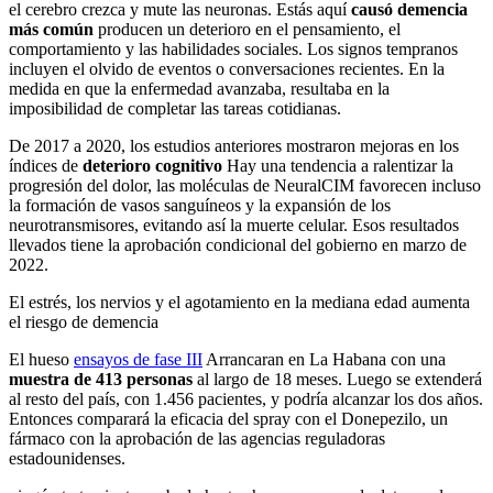
el cerebro crezca y mute las neuronas. Estás aquí
causó demencia
más común
producen un deterioro en el pensamiento, el
comportamiento y las habilidades sociales. Los signos tempranos
incluyen el olvido de eventos o conversaciones recientes. En la
medida en que la enfermedad avanzaba, resultaba en la
imposibilidad de completar las tareas cotidianas.
De 2017 a 2020, los estudios anteriores mostraron mejoras en los
índices de
deterioro cognitivo
Hay una tendencia a ralentizar la
progresión del dolor, las moléculas de NeuralCIM favorecen incluso
la formación de vasos sanguíneos y la expansión de los
neurotransmisores, evitando así la muerte celular. Esos resultados
llevados tiene la aprobación condicional del gobierno en marzo de
2022.
El estrés, los nervios y el agotamiento en la mediana edad aumenta
el riesgo de demencia
El hueso
ensayos de fase III
Arrancaran en La Habana con una
muestra de 413 personas
al largo de 18 meses. Luego se extenderá
al resto del país, con 1.456 pacientes, y podría alcanzar los dos años.
Entonces comparará la eficacia del spray con el Donepezilo, un
fármaco con la aprobación de las agencias reguladoras
estadounidenses.