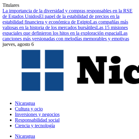
Titulares
La importancia de la diversidad y compras responsables en la RSE
de Estados Unidos
El papel de la estabilidad de precios en la
estabilidad financiera y económica de Egipto
Las compañías más
valiosas en la historia de los mercados bursátiles
Las 15 misiones
espaciales que definieron los hitos en la exploración espacial
Las
canciones más versionadas con melodías memorables y emotivas
jueves, agosto 6
Nicaragua
Cultura y ocio
Inversiones y negocios
Responsabilidad social
Ciencia y tecnología
Nicaragua