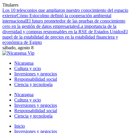
Titulares
Los 10 telescopios que ampliaron nuestro conocimiento del espacio
exterior
Cómo Estocolmo definió la cooperación ambiental
internacional
El futuro prometedor de las pruebas de conocimiento
cero en la gestión de datos empresariales
La importancia de la
diversidad y compras responsables en la RSE de Estados Unidos
El
papel de la estabilidad de precios en la estabilidad financiera y
económica de Egipto
sábado, agosto 8
Nicaragua
Cultura y ocio
Inversiones y negocios
Responsabilidad social
Ciencia y tecnología
Nicaragua
Cultura y ocio
Inversiones y negocios
Responsabilidad social
Ciencia y tecnología
Inicio
Inversiones y negocios