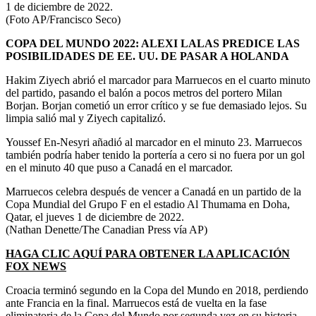
1 de diciembre de 2022.
(Foto AP/Francisco Seco)
COPA DEL MUNDO 2022: ALEXI LALAS PREDICE LAS
POSIBILIDADES DE EE. UU. DE PASAR A HOLANDA
Hakim Ziyech abrió el marcador para Marruecos en el cuarto minuto
del partido, pasando el balón a pocos metros del portero Milan
Borjan. Borjan cometió un error crítico y se fue demasiado lejos. Su
limpia salió mal y Ziyech capitalizó.
Youssef En-Nesyri añadió al marcador en el minuto 23. Marruecos
también podría haber tenido la portería a cero si no fuera por un gol
en el minuto 40 que puso a Canadá en el marcador.
Marruecos celebra después de vencer a Canadá en un partido de la
Copa Mundial del Grupo F en el estadio Al Thumama en Doha,
Qatar, el jueves 1 de diciembre de 2022.
(Nathan Denette/The Canadian Press vía AP)
HAGA CLIC AQUÍ PARA OBTENER LA APLICACIÓN
FOX NEWS
Croacia terminó segundo en la Copa del Mundo en 2018, perdiendo
ante Francia en la final. Marruecos está de vuelta en la fase
eliminatoria de la Copa del Mundo por segunda vez en su historia