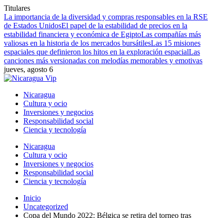
Titulares
La importancia de la diversidad y compras responsables en la RSE
de Estados Unidos
El papel de la estabilidad de precios en la
estabilidad financiera y económica de Egipto
Las compañías más
valiosas en la historia de los mercados bursátiles
Las 15 misiones
espaciales que definieron los hitos en la exploración espacial
Las
canciones más versionadas con melodías memorables y emotivas
jueves, agosto 6
Nicaragua
Cultura y ocio
Inversiones y negocios
Responsabilidad social
Ciencia y tecnología
Nicaragua
Cultura y ocio
Inversiones y negocios
Responsabilidad social
Ciencia y tecnología
Inicio
Uncategorized
Copa del Mundo 2022: Bélgica se retira del torneo tras