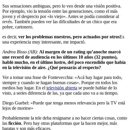
Sus sensaciones ambiguas, pero lo veo desde una visión positiva.
Por ejemplo, vio la tensión entre las generaciones, como el más
joven y el desprecio por «lo viejo». Antes se podía considerar al
revés. También pueden ver las dificultades de un chico que era
pobre, cartonero.
es decir,
ver los problemas nuestros, pero actuados por otros
Es
una experiencia muy interesante, me impactó.
Andrea Bisso (AB):
Al margen de un rating qu’anoche marcó
une record de audiencia en los últimos 10 años (32 puntos),
habló mucho, en el último lustro, del poco encendido que había
en la televisión de aire. ¿Qué pensarás al respecto?
Ver a tomar una frase de Fontevecchia: «Acá hay lugar para todo,
siempre y cuando se hagan buenas cosas». Porque en todos los
medios hay lugar. En el
televisión abierta
se puede hablar de lo
visto, a series diferencia de las, ya que cada uno va a su tiempo.
Diego Guebel: «Puede que tenga menos relevancia pero la TV está
lejos de morirse»
Probablemente la tele deba resignarse a no hacer ciertas cosas, como
las
ficción
. Pero hay otras plataformas que la hacen mejor, más
baratas y son más eficaces.