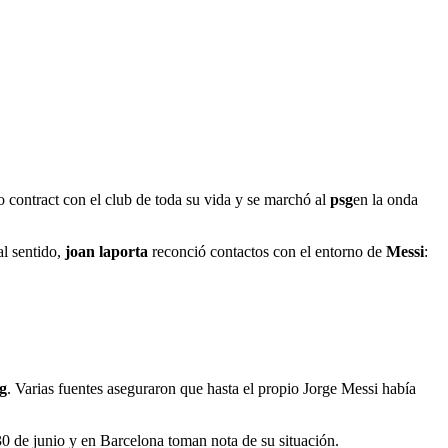
 contract con el club de toda su vida y se marchó al
psg
en la onda
al sentido,
joan laporta
reconció contactos con el entorno de
Messi
:
g
. Varias fuentes aseguraron que hasta el propio Jorge Messi había
 30 de junio y en Barcelona toman nota de su situación.