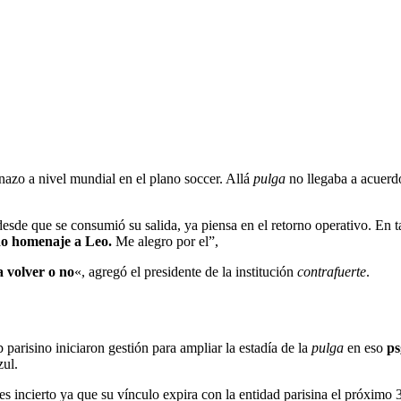
zo a nivel mundial en el plano soccer. Allá
pulga
no llegaba a acuerdo
desde que se consumió su salida, ya piensa en el retorno operativo. En t
do homenaje a Leo.
Me alegro por el”,
a volver o no
«, agregó el presidente de la institución
contrafuerte
.
b parisino iniciaron gestión para ampliar la estadía de la
pulga
en eso
ps
zul.
es incierto ya que su vínculo expira con la entidad parisina el próximo