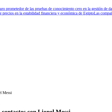
turo prometedor de las pruebas de conocimiento cero en la gestión de da
de precios en la estabilidad financiera y económica de Egipto
Las compañí
l Messi
contactos con Lionel Messi