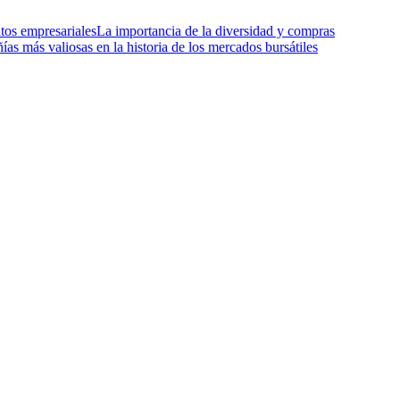
tos empresariales
La importancia de la diversidad y compras
as más valiosas en la historia de los mercados bursátiles