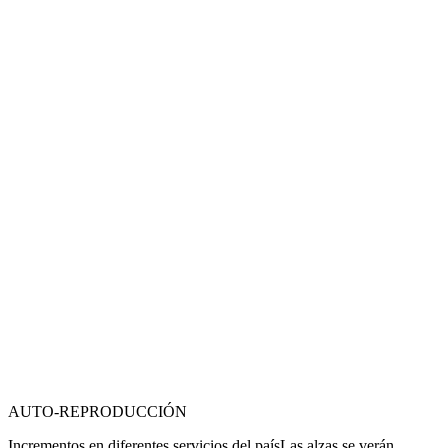
AUTO-REPRODUCCIÓN
Incrementos en diferentes servicios del país
Las alzas se verán